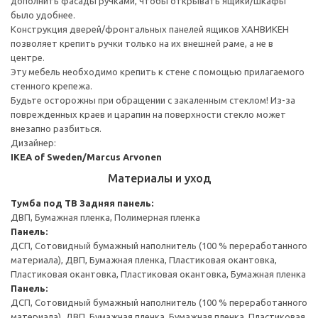
дополнить фасады ручками, чтобы открывать ящики/шкафы
было удобнее.
Конструкция дверей/фронтальных панелей ящиков ХАНВИКЕН
позволяет крепить ручки только на их внешней раме, а не в
центре.
Эту мебель необходимо крепить к стене с помощью прилагаемого
стенного крепежа.
Будьте осторожны при обращении с закаленным стеклом! Из-за
поврежденных краев и царапин на поверхности стекло может
внезапно разбиться.
Дизайнер:
IKEA of Sweden/Marcus Arvonen
Материалы и уход
Тумба под ТВ
Задняя панель:
ДВП, Бумажная пленка, Полимерная пленка
Панель:
ДСП, Сотовидный бумажный наполнитель (100 % переработанного
материала), ДВП, Бумажная пленка, Пластиковая окантовка,
Пластиковая окантовка, Пластиковая окантовка, Бумажная пленка
Панель:
ДСП, Сотовидный бумажный наполнитель (100 % переработанного
материала), ДВП, Бумажная пленка, Бумажная пленка, Пластиковая