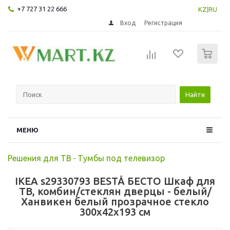
+7 727 31 22 666
KZ
|
RU
Вход
Регистрация
0
Найти
МЕНЮ
Решения для ТВ
-
Тумбы под телевизор
IKEA s29330793 BESTÅ БЕСТО Шкаф для
ТВ, комбин/стеклян дверцы - белый/
Ханвикен белый прозрачное стекло
300x42x193 см