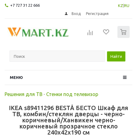
+7 727 31 22 666
KZ
|
RU
Вход
Регистрация
0
Найти
МЕНЮ
Решения для ТВ
-
Стенки под телевизор
IKEA s89411296 BESTÅ БЕСТО Шкаф для
ТВ, комбин/стеклян дверцы - черно-
коричневый/Ханвикен черно-
коричневый прозрачное стекло
240x42x190 см