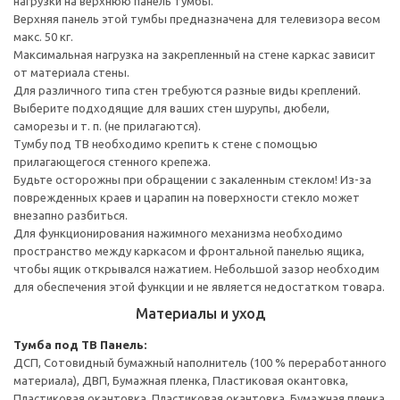
нагрузки на верхнюю панель тумбы.
Верхняя панель этой тумбы предназначена для телевизора весом
макс. 50 кг.
Максимальная нагрузка на закрепленный на стене каркас зависит
от материала стены.
Для различного типа стен требуются разные виды креплений.
Выберите подходящие для ваших стен шурупы, дюбели,
саморезы и т. п. (не прилагаются).
Тумбу под ТВ необходимо крепить к стене с помощью
прилагающегося стенного крепежа.
Будьте осторожны при обращении с закаленным стеклом! Из-за
поврежденных краев и царапин на поверхности стекло может
внезапно разбиться.
Для функционирования нажимного механизма необходимо
пространство между каркасом и фронтальной панелью ящика,
чтобы ящик открывался нажатием. Небольшой зазор необходим
для обеспечения этой функции и не является недостатком товара.
Материалы и уход
Тумба под ТВ
Панель:
ДСП, Сотовидный бумажный наполнитель (100 % переработанного
материала), ДВП, Бумажная пленка, Пластиковая окантовка,
Пластиковая окантовка, Пластиковая окантовка, Бумажная пленка