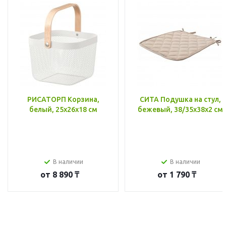
РИСАТОРП Корзина,
СИТА Подушка на стул,
белый, 25x26x18 см
бежевый, 38/35x38x2 см
В наличии
В наличии
от
8 890 ₸
от
1 790 ₸