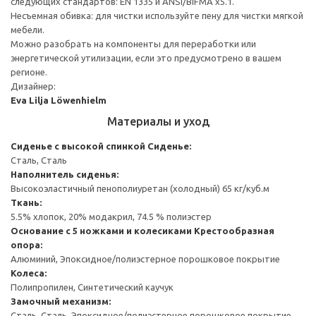
следующих стандартов: EN 1335 и ANSI/BIFMA x5.1.
Несъемная обивка: для чистки используйте пену для чистки мягкой
мебели.
Можно разобрать на компоненты для переработки или
энергетической утилизации, если это предусмотрено в вашем
регионе.
Дизайнер:
Eva Lilja Löwenhielm
Материалы и уход
Сиденье с высокой спинкой
Сиденье:
Сталь, Сталь
Наполнитель сиденья:
Высокоэластичный пенополиуретан (холодный) 65 кг/куб.м
Ткань:
5.5% хлопок, 20% модакрил, 74.5 % полиэстер
Основание с 5 ножками и колесиками
Крестообразная
опора:
Алюминий, Эпоксидное/полиэстерное порошковое покрытие
Колеса:
Полипропилен, Синтетический каучук
Замочный механизм:
Сталь, Сталь, Эпоксидное/полиэстерное порошковое покрытие