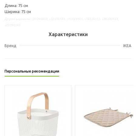
Длина: 75 см
Ширина: 75 см
Другие варианты: s99296903, s59390144, s19428196, s19229253, s89390133,
s29390145
Характеристики
Бренд
IKEA
Персональные рекомендации