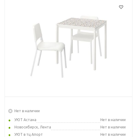
Нет в наличии
УЮТ Астана
Нет в наличии
Новосибирск, Лента
Нет в наличии
УЮТ в тц Апорт
Нет в наличии