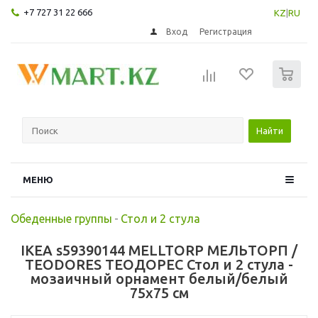
+7 727 31 22 666
KZ
|
RU
Вход
Регистрация
0
Найти
МЕНЮ
Обеденные группы
-
Стол и 2 стула
IKEA s59390144 MELLTORP МЕЛЬТОРП /
TEODORES ТЕОДОРЕС Стол и 2 стула -
мозаичный орнамент белый/белый
75x75 см