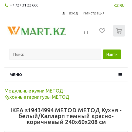
+7 727 31 22 666
KZ
|
RU
Вход
Регистрация
0
Найти
МЕНЮ
Модульные кухни МЕТОД
-
Кухонные гарнитуры МЕТОД
IKEA s19434994 METOD МЕТОД Кухня -
белый/Калларп темный красно-
коричневый 240x60x208 см