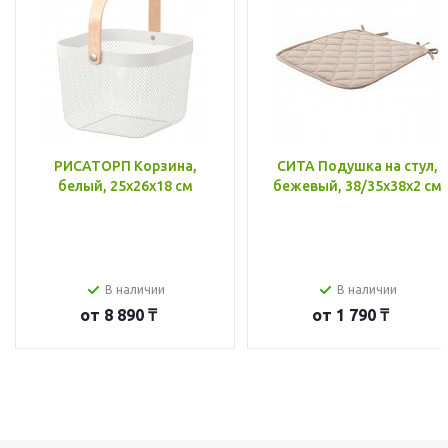
РИСАТОРП Корзина,
СИТА Подушка на стул,
белый, 25x26x18 см
бежевый, 38/35x38x2 см
В наличии
В наличии
от
8 890 ₸
от
1 790 ₸