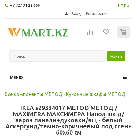
+7 727 31 22 666
KZ
|
RU
Вход
Регистрация
0
Найти
МЕНЮ
Все компоненты МЕТОД
-
Кухонные шкафы МЕТОД
IKEA s29334017 METOD МЕТОД /
MAXIMERA МАКСИМЕРА Напол шк д/
вароч панели+духовки/ящ - белый
Аскерсунд/темно-коричневый под ясень
60x60 см