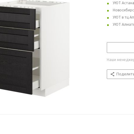
УЮТ Астан
Новосибирс
УЮТ в тц А
УЮТ Алмат
Наши менеджер
Поделит