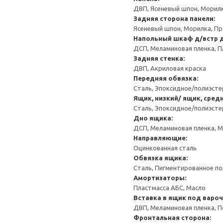
ДВП, Ясеневый шпон, Морил
Задняя сторона панели:
Ясеневый шпон, Морилка, П
Напольный шкаф д/встр 
ДСП, Меламиновая пленка, П
Задняя стенка:
ДВП, Акриловая краска
Передняя обвязка:
Сталь, Эпоксидное/полиэст
Ящик, низкий/ ящик, сред
Сталь, Эпоксидное/полиэст
Дно ящика:
ДСП, Меламиновая пленка, 
Направляющие:
Оцинкованная сталь
Обвязка ящика:
Сталь, Пигментированное п
Амортизаторы:
Пластмасса АБС, Масло
Вставка в ящик под варо
ДВП, Меламиновая пленка, П
Фронтальная сторона: