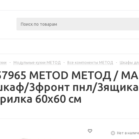
ухни
-
Модульные кухни МЕТОД
-
Все компоненты МЕТОД
-
Шкафы дл
257965 METOD МЕТОД / 
шкаф/3фронт пнл/3ящика
рилка 60x60 см
Нет в налич