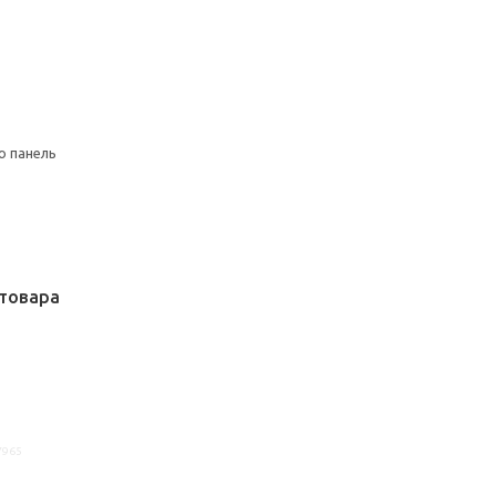
ю панель
товара
7965