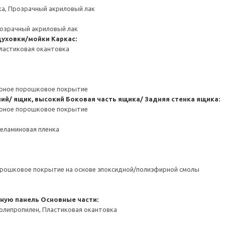
ка, Прозрачный акриловый лак
розрачный акриловый лак
духовки/мойки
Каркас:
ластиковая окантовка
ерное порошковое покрытие
ний/ ящик, высокий
Боковая часть ящика/ Задняя стенка ящика:
ерное порошковое покрытие
Меламиновая пленка
орошковое покрытие на основе эпоксидной/полиэфирной смолы
чную панель
Основные части:
олипропилен, Пластиковая окантовка