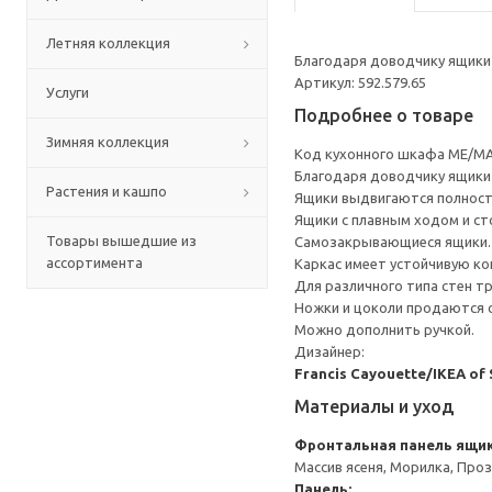
Летняя коллекция
Благодаря доводчику ящики 
Артикул: 592.579.65
Услуги
Подробнее о товаре
Зимняя коллекция
Код кухонного шкафа ME/MA
Благодаря доводчику ящики 
Растения и кашпо
Ящики выдвигаются полност
Ящики с плавным ходом и ст
Товары вышедшие из
Самозакрывающиеся ящики.
ассортимента
Каркас имеет устойчивую ко
Для различного типа стен т
Ножки и цоколи продаются 
Можно дополнить ручкой.
Дизайнер:
Francis Cayouette/IKEA of
Материалы и уход
Фронтальная панель ящи
Массив ясеня, Морилка, Про
Панель: