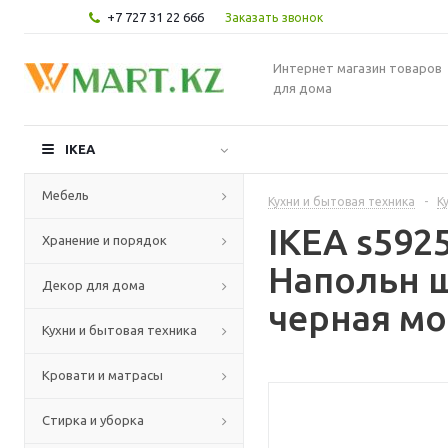
+7 727 31 22 666
Заказать звонок
Интернет магазин товаров
для дома
IKEA
Мебель
Кухни и бытовая техника
-
К
IKEA s59
Хранение и порядок
Напольн 
Декор для дома
черная мо
Кухни и бытовая техника
Кровати и матрасы
Стирка и уборка