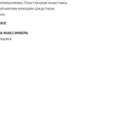
олипропилен, Пластиковая окантовка
ой мягким моющим средством.
ью.
вке
RA МАКСИМЕРА
3ящика