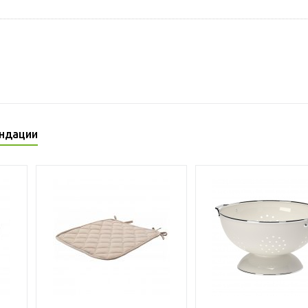
ндации