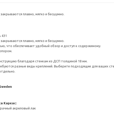
закрываются плавно, мягко и бесшумно.
 431
закрываются плавно, мягко и бесшумно.
ью, что обеспечивает удобный обзор и доступ к содержимому.
опором.
нструкцию благодаря стенкам из ДСП толщиной 18 мм.
ребуются разные виды креплений. Выберите подходящие для ваших стен 
отдельно.
 Sweden
ка
Каркас:
зрачный акриловый лак