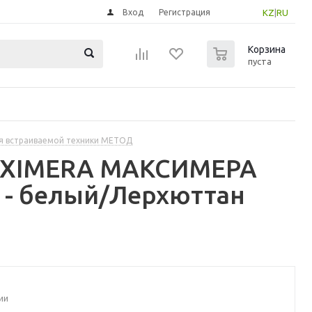
Вход
Регистрация
KZ
|
RU
0
Корзина
пуста
я встраиваемой техники МЕТОД
MAXIMERA МАКСИМЕРА
 - белый/Лерхюттан
ии