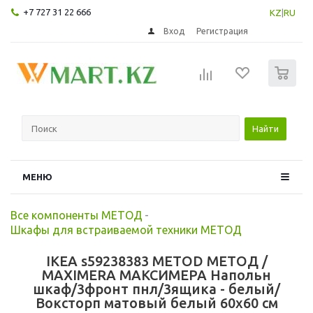
+7 727 31 22 666
KZ
|
RU
Вход
Регистрация
0
Найти
МЕНЮ
Все компоненты МЕТОД
-
Шкафы для встраиваемой техники МЕТОД
IKEA s59238383 METOD МЕТОД /
MAXIMERA МАКСИМЕРА Напольн
шкаф/3фронт пнл/3ящика - белый/
Воксторп матовый белый 60x60 см