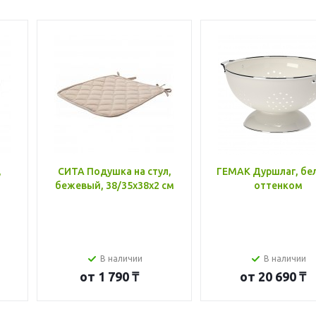
,
СИТА Подушка на стул,
ГЕМАК Дуршлаг, бе
бежевый, 38/35x38x2 см
оттенком
В наличии
В наличии
от
1 790 ₸
от
20 690 ₸