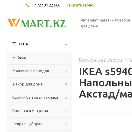
+7 727 31 22 666
Заказать звонок
Интернет магазин товаров
для дома
IKEA
Мебель
Кухни и бытовая техника
-
К
IKEA s59
Хранение и порядок
Напольны
Декор для дома
Акстад/ма
Кухни и бытовая техника
Кровати и матрасы
Стирка и уборка