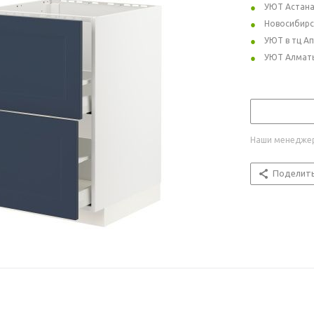
УЮТ Астан
Новосибирс
УЮТ в тц А
УЮТ Алмат
Наши менеджер
Поделит