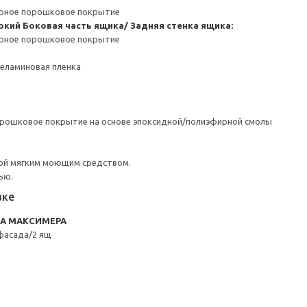
ерное порошковое покрытие
окий
Боковая часть ящика/ Задняя стенка ящика:
ерное порошковое покрытие
Меламиновая пленка
орошковое покрытие на основе эпоксидной/полиэфирной смолы
ой мягким моющим средством.
ью.
вке
RA МАКСИМЕРА
фасада/2 ящ