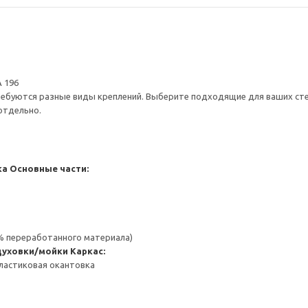
 196
ребуются разные виды креплений. Выберите подходящие для ваших стен 
отдельно.
ка
Основные части:
 % переработанного материала)
духовки/мойки
Каркас:
ластиковая окантовка