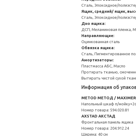
Сталь, Эпоксидное/полиэст
Ящик, средний/ ящик, выс
Сталь, Эпоксидное/полиэст
Дно ящика:
ДСП, Меламиновая пленка, 
Направляющие:
Оцинкованная сталь
Обвязка ящика:
Сталь, Пигментированное п
Амортизаторы:
Пластмасса АБС, Масло
Протирать тканью, смоченн
Вытирать чистой сухой ткан
Информация об упако
METOD МЕТОД / MAXIME
Напольный шкаф п/мойку+2
Номер товара: 594.020.81
AXSTAD АКСТАД
Фронтальная панель ящика
Номер товара: 204.912.24
Ширина: 40 см