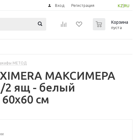
Вход
Регистрация
KZ
|
RU
0
Корзина
пуста
 шкафы МЕТОД
MAXIMERA МАКСИМЕРА
2 ящ - белый
 60x60 см
ии