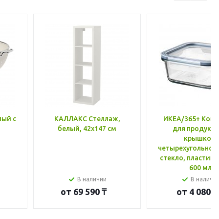
лый с
КАЛЛАКС Стеллаж,
ИКЕА/365+ Конт
белый, 42x147 см
для продукто
крышкой,
четырехугольной
стекло, пластик 
600 мл
В наличии
В наличи
от
69 590 ₸
от
4 080 ₸