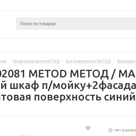
ухни
-
Модульные кухни МЕТОД
-
Все компоненты МЕТОД
-
Кухонные
402081 METOD МЕТОД / 
й шкаф п/мойку+2фасада/
товая поверхность синий
Нет в налич