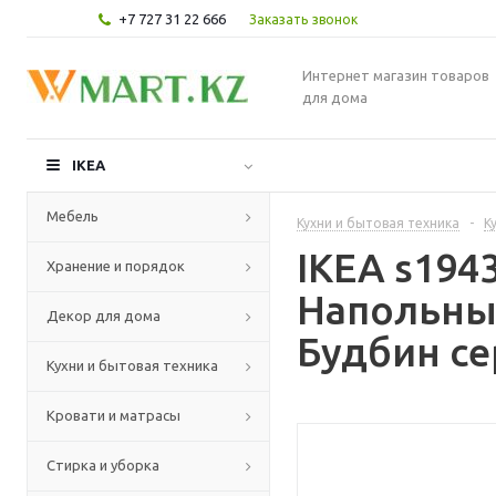
+7 727 31 22 666
Заказать звонок
Интернет магазин товаров
для дома
IKEA
Мебель
Кухни и бытовая техника
-
К
IKEA s19
Хранение и порядок
Напольны
Декор для дома
Будбин се
Кухни и бытовая техника
Кровати и матрасы
Стирка и уборка