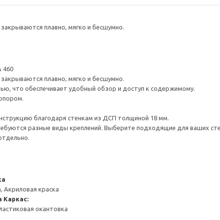
закрываются плавно, мягко и бесшумно.
 460
закрываются плавно, мягко и бесшумно.
ью, что обеспечивает удобный обзор и доступ к содержимому.
опором.
нструкцию благодаря стенкам из ДСП толщиной 18 мм.
ребуются разные виды креплений. Выберите подходящие для ваших стен 
отдельно.
ка
, Акриловая краска
а
Каркас:
ластиковая окантовка