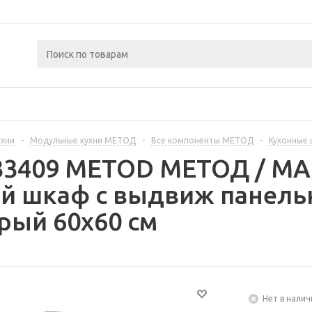
ухни
-
Модульные кухни МЕТОД
-
Все компоненты МЕТОД
-
Кухонные
433409 METOD МЕТОД / 
й шкаф с выдвиж панель
рый 60x60 см
Нет в налич