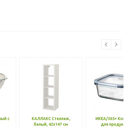
лый с
КАЛЛАКС Стеллаж,
ИКЕА/365+ Конт
белый, 42x147 см
для продукто