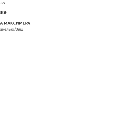
ью.
вке
RA МАКСИМЕРА
панелью/3ящ