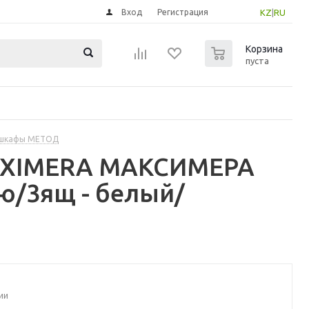
Вход
Регистрация
KZ
|
RU
0
Корзина
пуста
 шкафы МЕТОД
MAXIMERA МАКСИМЕРА
ю/3ящ - белый/
ии