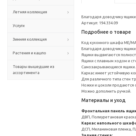
Летняя коллекция
Благодаря доводчику ящики 
Артикул: 194.334.09
Услуги
Подробнее о товаре
Зимняя коллекция
Код кухонного шкафа ME/MA
Благодаря доводчику ящики 
Растения и кашпо
Ящики выдвигаются полност
Ящики с плавным ходом и ст
Товары вышедшие из
Самозакрывающиеся ящики.
ассортимента
Каркас имеет устойчивую ко
Для различного типа стен т
Ножки и цоколи продаются 
Можно дополнить ручкой.
Материалы и уход
Фронтальная панель ящи
ДВП, Полиуретановая краска
Каркас напольного шкаф
ДСП, Меламиновая пленка, П
Задняя стенка: