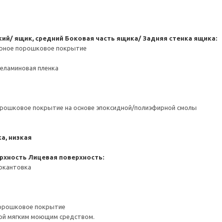
кий/ ящик, средний
Боковая часть ящика/ Задняя стенка ящика:
ерное порошковое покрытие
Меламиновая пленка
орошковое покрытие на основе эпоксидной/полиэфирной смолы
а, низкая
рхность
Лицевая поверхность:
 окантовка
порошковое покрытие
ой мягким моющим средством.