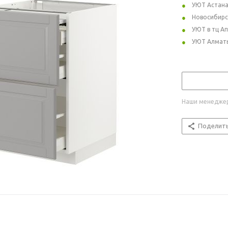
УЮТ Астан
Новосибирс
УЮТ в тц А
УЮТ Алмат
Наши менеджер
Поделит