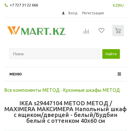
+7 727 31 22 666
KZ
|
RU
Вход
Регистрация
0
Найти
МЕНЮ
Все компоненты МЕТОД
-
Кухонные шкафы МЕТОД
IKEA s29447104 METOD МЕТОД /
MAXIMERA МАКСИМЕРА Напольный шкаф
с ящиком/дверцей - белый/Будбин
белый с оттенком 40x60 см