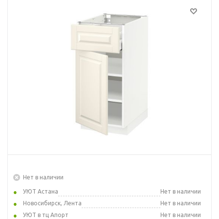
Нет в наличии
УЮТ Астана
Нет в наличии
Новосибирск, Лента
Нет в наличии
УЮТ в тц Апорт
Нет в наличии