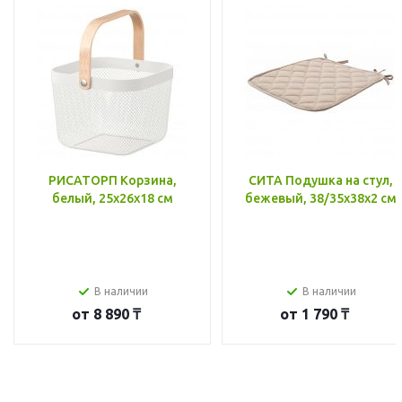
РИСАТОРП Корзина,
СИТА Подушка на стул,
белый, 25x26x18 см
бежевый, 38/35x38x2 см
В наличии
В наличии
от
8 890 ₸
от
1 790 ₸