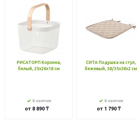
РИСАТОРП Корзина,
СИТА Подушка на стул,
белый, 25x26x18 см
бежевый, 38/35x38x2 см
В наличии
В наличии
от
8 890 ₸
от
1 790 ₸