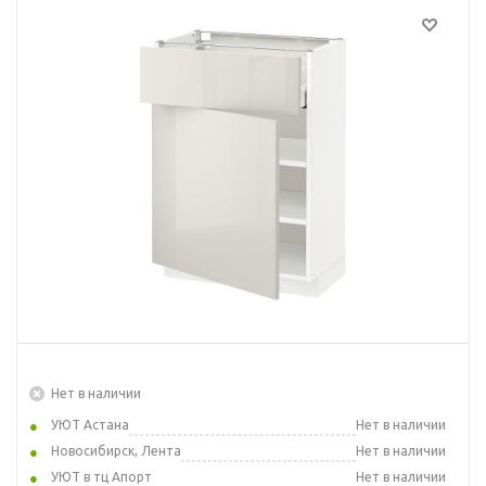
Нет в наличии
УЮТ Астана
Нет в наличии
Новосибирск, Лента
Нет в наличии
УЮТ в тц Апорт
Нет в наличии