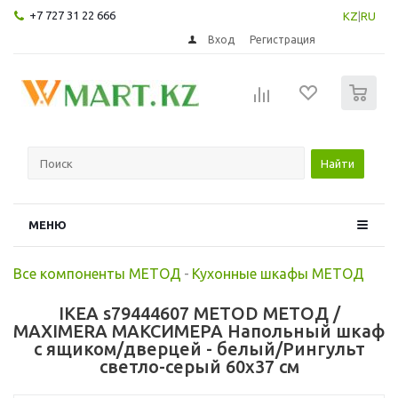
+7 727 31 22 666
KZ
|
RU
Вход
Регистрация
0
Найти
МЕНЮ
Все компоненты МЕТОД
-
Кухонные шкафы МЕТОД
IKEA s79444607 METOD МЕТОД /
MAXIMERA МАКСИМЕРА Напольный шкаф
с ящиком/дверцей - белый/Рингульт
светло-серый 60x37 см