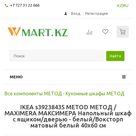
+7 727 31 22 666
KZ
|
RU
Вход
Регистрация
0
Найти
МЕНЮ
Все компоненты МЕТОД
-
Кухонные шкафы МЕТОД
IKEA s39238435 METOD МЕТОД /
MAXIMERA МАКСИМЕРА Напольный шкаф
с ящиком/дверью - белый/Воксторп
матовый белый 40x60 см