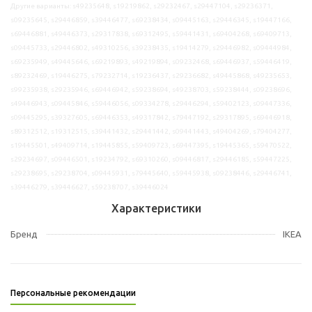
Другие варианты: s49235648, s19219862, s29232467, s29447104, s29236371,
s09235645, s29446859, s39446477, s69238434, s09445163, s29446345, s19447166,
s69446881, s49446373, s29317838, s69312495, s59441431, s69404268, s69409713,
s09445733, s29446802, s49310256, s39238435, s19414279, s29446982, s09444984,
s69235949, s49445646, s69219893, s49219894, s09232468, s69446937, s59446419,
s89232469, s19446275, s79232714, s19236437, s29236682, s49445868, s49235653,
s99235938, s29235946, s69446942, s59238694, s49238703, s59238444, s09238696,
s49446943, s09445846, s59446056, s09334278, s29446294, s59402123, s09447336,
s09445295, s39327605, s69446353, s49317842, s79447192, s29317895, s69446918,
s89312512, s19312515, s39441432, s29441442, s09441443, s49404269, s79404277,
s19445501, s49409714, s19445855, s59409723, s69447395, s19445365, s59470522,
s29234697, s09446501, s19234792, s69310260, s09446817, s29446185, s59447225,
s29238695, s29238704, s09445931, s79445640, s59445938, s09238446, s29446741,
s39446279, s39446627, s59238707, s39446024
Характеристики
Бренд
IKEA
Персональные рекомендации