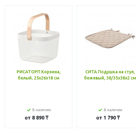
РИСАТОРП Корзина,
СИТА Подушка на стул,
белый, 25x26x18 см
бежевый, 38/35x38x2 см
В наличии
В наличии
от
8 890 ₸
от
1 790 ₸