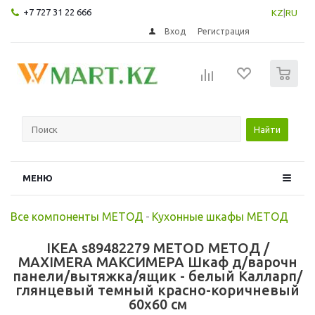
+7 727 31 22 666
KZ
|
RU
Вход
Регистрация
0
Найти
МЕНЮ
Все компоненты МЕТОД
-
Кухонные шкафы МЕТОД
IKEA s89482279 METOD МЕТОД /
MAXIMERA МАКСИМЕРА Шкаф д/варочн
панели/вытяжка/ящик - белый Калларп/
глянцевый темный красно-коричневый
60x60 см