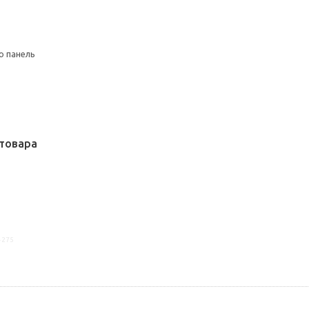
ю панель
товара
4275