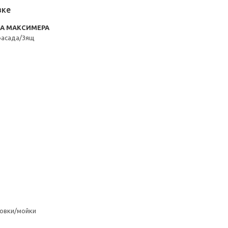
вке
RA МАКСИМЕРА
фасада/3ящ
овки/мойки