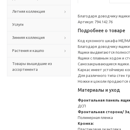
Летняя коллекция
Благодаря доводчику ящики 
Артикул: 794.142.76
Услуги
Подробнее о товаре
Зимняя коллекция
Код кухонного шкафа ME/MA
Благодаря доводчику ящики 
Растения и кашпо
Ящики выдвигаются полност
Ящики с плавным ходом и ст
Товары вышедшие из
Самозакрывающиеся ящики.
ассортимента
Каркас имеет устойчивую ко
Для различного типа стен т
Ножки и цоколи продаются 
Материалы и уход
Фронтальная панель ящи
ДСП
Фронтальная сторона/ За
Полимерная пленка
Кромка:
Пластиковая окантовка