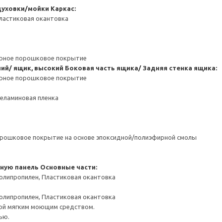
духовки/мойки
Каркас:
ластиковая окантовка
ерное порошковое покрытие
ний/ ящик, высокий
Боковая часть ящика/ Задняя стенка ящика:
ерное порошковое покрытие
Меламиновая пленка
орошковое покрытие на основе эпоксидной/полиэфирной смолы
чную панель
Основные части:
олипропилен, Пластиковая окантовка
олипропилен, Пластиковая окантовка
ой мягким моющим средством.
ью.