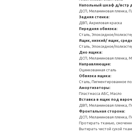
Напольный шкаф д/встр 
ДСП, Меламиновая пленка, П
Задняя стенка:
ДВП, Акриловая краска
Передняя обвязка:
Сталь, Эпоксидное/полиэст
Ящик, низкий/ ящик, сред
Сталь, Эпоксидное/полиэст
Дно ящика:
ДСП, Меламиновая пленка, 
Направляющие:
Оцинкованная сталь
Обвязка ящика:
Сталь, Пигментированное п
Амортизаторы:
Пластмасса АБС, Масло
Вставка в ящик под варо
ДВП, Меламиновая пленка, П
Фронтальная сторона:
ДСП, Меламиновая пленка, П
Протирать тканью, смоченн
Вытирать чистой сухой ткан