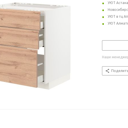
УЮТ Астан
Новосибирс
УЮТ в тц А
УЮТ Алмат
Наши менеджер
Поделит