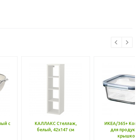
лый с
КАЛЛАКС Стеллаж,
ИКЕА/365+ Конт
белый, 42x147 см
для продукто
крышкой,