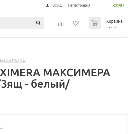
Вход
Регистрация
KZ
|
RU
0
Корзина
пуста
 шкафы МЕТОД
MAXIMERA МАКСИМЕРА
3ящ - белый/
ии