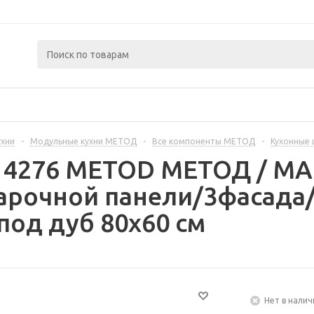
ухни
-
Модульные кухни МЕТОД
-
Все компоненты МЕТОД
-
Кухонные
414276 METOD МЕТОД / 
арочной панели/3фасада/
под дуб 80x60 см
Нет в налич