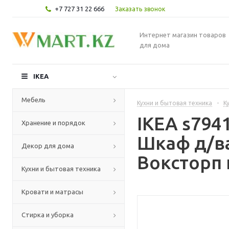
+7 727 31 22 666
Заказать звонок
Интернет магазин товаров
для дома
IKEA
Мебель
Кухни и бытовая техника
-
К
IKEA s79
Хранение и порядок
Шкаф д/в
Декор для дома
Воксторп 
Кухни и бытовая техника
Кровати и матрасы
Стирка и уборка