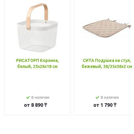
РИСАТОРП Корзина,
СИТА Подушка на стул,
белый, 25x26x18 см
бежевый, 38/35x38x2 см
В наличии
В наличии
от
8 890 ₸
от
1 790 ₸