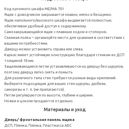
Код кухонного шкафа ME/MA 701
Ящик с доводчиком закрывается плавно, мягко и бесшумно.
Ящик напольного/высокого шкафа выдвигается полностью,
обеспечивая удобный доступ к содержимому.
Cамозакрывающийся ящик с плавным ходом и стопором.
Съемная полка – организуйте место для хранения в соответствии с
вашими потребностями.
Дверцу можно установить справа или слева.
Каркас имеет устойчивую конструкцию благодаря стенкам из ДСП
толщиной 18 мм.
Защелкивающиеся петли устанавливаются на дверцу без шурупов,
поэтому дверцу легко снять и помыть.
Для различного типа стен требуются разные виды креплений.
Выберите подходящие для ваших стен шурупы, дюбели,
саморезы и т. п. (не прилагаются).
Петли регулируются по высоте, глубине и ширине.
Ножки и цоколи продаются отдельно.
Материалы и уход
Дверь/ фронтальная панель ящика
ДСП, Пленка, Пленка, Пластмасса АБС