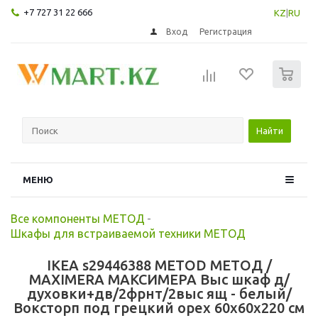
+7 727 31 22 666
KZ
|
RU
Вход
Регистрация
0
Найти
МЕНЮ
Все компоненты МЕТОД
-
Шкафы для встраиваемой техники МЕТОД
IKEA s29446388 METOD МЕТОД /
MAXIMERA МАКСИМЕРА Выс шкаф д/
духовки+дв/2фрнт/2выс ящ - белый/
Воксторп под грецкий орех 60x60x220 см