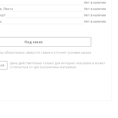
а
Нет в наличии
к, Лента
Нет в наличии
порт
Нет в наличии
ы
Нет в наличии
Под заказ
ы обязательно свяжутся с вами и уточнят условия заказа
Цена действительна только для интернет-магазина и может
ься
отличаться от цен в розничных магазинах