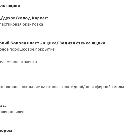
ель ящика
а
д/духов/холод
Каркас:
ластиковая окантовка
окий
Боковая часть ящика/ Задняя стенка ящика:
ерное порошковое покрытие
Меламиновая пленка
орошковое покрытие на основе эпоксидной/полиэфирной смолы
ас:
Полипропилен
пором