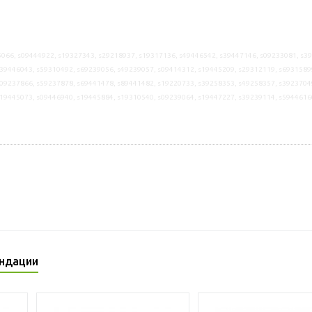
066, s09444922, s19327343, s29218937, s19317136, s49446542, s39447146, s09233081, s3
39446043, s59310492, s69239056, s49239057, s09414312, s19445209, s29312119, s6931589
09237866, s59237878, s69441478, s89441482, s19220733, s39258353, s49258357, s3923704
s19445073, s09446940, s19445884, s19310540, s09239064, s19447227, s39239114, s5944616
ндации