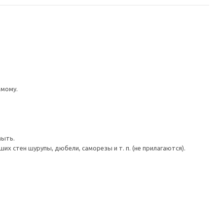
имому.
мыть.
 стен шурупы, дюбели, саморезы и т. п. (не прилагаются).