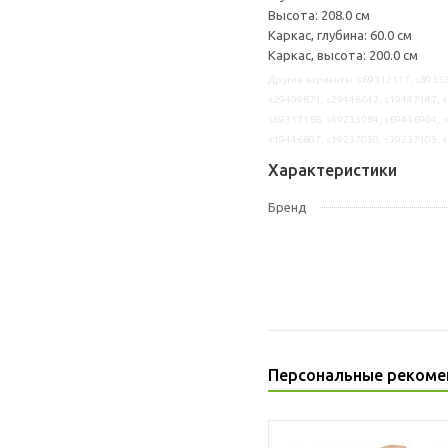
Высота: 208.0 см
Каркас, глубина: 60.0 см
Каркас, высота: 200.0 см
Другие варианты: s69312117, s89335
s29409871, s29446642, s19447147, s
s69317186, s49233084, s69446904, s
s19446807, s19237050, s39237105, 
Характеристики
Бренд
Персональные рекоме