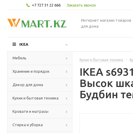
+7 727 31 22 666
Заказать звонок
Интернет магазин товаров
для дома
IKEA
Мебель
Кухни и бытовая техника
-
К
IKEA s69
Хранение и порядок
Высок шк
Декор для дома
Будбин те
Кухни и бытовая техника
Кровати и матрасы
Стирка и уборка