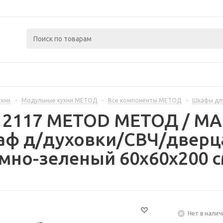
ухни
-
Модульные кухни МЕТОД
-
Все компоненты МЕТОД
-
Шкафы дл
312117 METOD МЕТОД / 
аф д/духовки/СВЧ/дверца
мно-зеленый 60x60x200 
Нет в налич