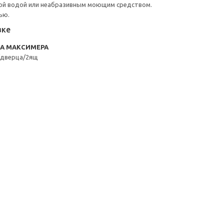
ой водой или неабразивным моющим средством.
ью.
вке
RA МАКСИМЕРА
/дверца/2ящ