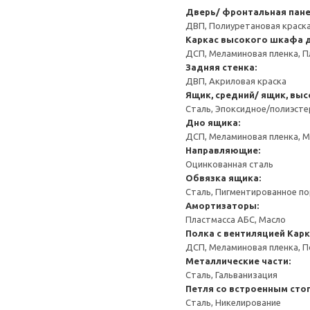
Дверь/ фронтальная пан
ДВП, Полиуретановая краск
Каркас высокого шкафа 
ДСП, Меламиновая пленка, П
Задняя стенка:
ДВП, Акриловая краска
Ящик, средний/ ящик, выс
Сталь, Эпоксидное/полиэст
Дно ящика:
ДСП, Меламиновая пленка, 
Направляющие:
Оцинкованная сталь
Обвязка ящика:
Сталь, Пигментированное п
Амортизаторы:
Пластмасса АБС, Масло
Полка с вентиляцией
Карк
ДСП, Меламиновая пленка, 
Металлические части:
Сталь, Гальванизация
Петля со встроенным сто
Сталь, Никелирование