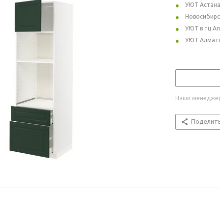
УЮТ Астан
Новосибирс
УЮТ в тц А
УЮТ Алмат
Наши менеджер
Поделит