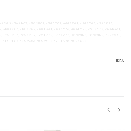
9445996, s89441477, s29219932, s59258352, s09237041, s19237045, s29405095,
9, s49447301, s19335079, s39446444, s39402162, s09447195, s29327352, s09446681,
9, s69237104, s99237107, s59446155, s69405116, s09409872, s39409875, s19239068,
0, s19414316, s59239066, s09239115, s59447287, s09233095
IKEA