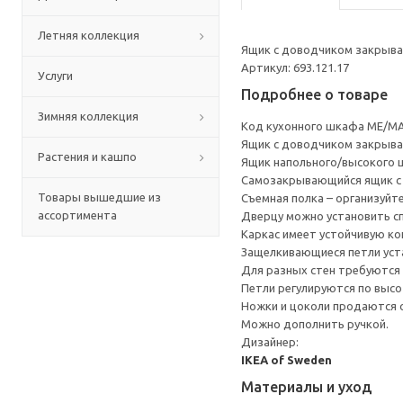
Летняя коллекция
Ящик с доводчиком закрывае
Артикул: 693.121.17
Услуги
Подробнее о товаре
Зимняя коллекция
Код кухонного шкафа ME/MA
Ящик с доводчиком закрывае
Растения и кашпо
Ящик напольного/высокого 
Cамозакрывающийся ящик с 
Товары вышедшие из
Съемная полка – организуйт
ассортимента
Дверцу можно установить сп
Каркас имеет устойчивую ко
Защелкивающиеся петли уста
Для разных стен требуются 
Петли регулируются по высот
Ножки и цоколи продаются 
Можно дополнить ручкой.
Дизайнер:
IKEA of Sweden
Материалы и уход