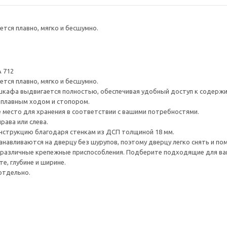
тся плавно, мягко и бесшумно.
 712
тся плавно, мягко и бесшумно.
шкафа выдвигается полностью, обеспечивая удобный доступ к содерж
плавным ходом и стопором.
е место для хранения в соответствии с вашими потребностями.
рава или слева.
нструкцию благодаря стенкам из ДСП толщиной 18 мм.
навливаются на дверцу без шурупов, поэтому дверцу легко снять и по
различные крепежные приспособления. Подберите подходящие для ваших
е, глубине и ширине.
отдельно.