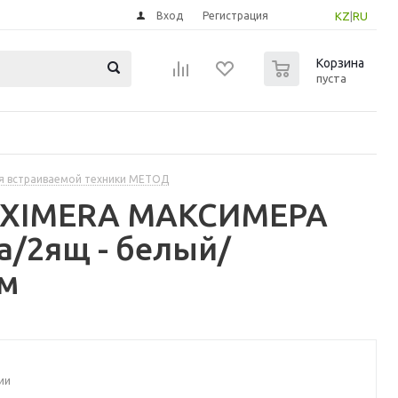
Вход
Регистрация
KZ
|
RU
0
Корзина
пуста
я встраиваемой техники МЕТОД
MAXIMERA МАКСИМЕРА
/2ящ - белый/
см
ии