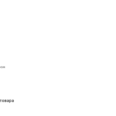
ром
товара