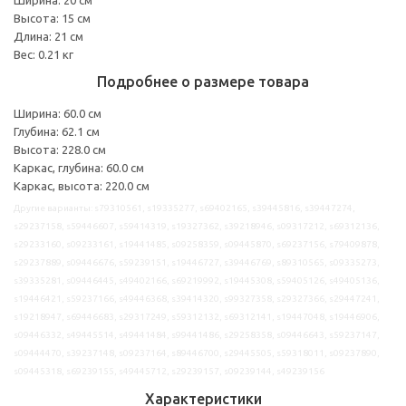
Высота: 15 см
Длина: 21 см
Вес: 0.21 кг
Подробнее о размере товара
Ширина: 60.0 см
Глубина: 62.1 см
Высота: 228.0 см
Каркас, глубина: 60.0 см
Каркас, высота: 220.0 см
Другие варианты: s79310561, s19335277, s69402165, s39445816, s39447274,
s29237158, s59446607, s59414319, s19327362, s39218946, s09317212, s69312136,
s29233160, s09233161, s19441485, s09258359, s09445870, s69237156, s79409878,
s29237889, s09446676, s59239151, s19446727, s39446769, s89310565, s09335273,
s39335281, s09446445, s49402166, s69219992, s19445308, s59405126, s49405136,
s19446421, s59237166, s49446368, s39414320, s99327358, s29327366, s29447241,
s19218947, s69446683, s29317249, s59312132, s69312141, s19447048, s19446906,
s09446332, s49445514, s49441484, s99441486, s29258358, s09446643, s59237147,
s09444470, s39237148, s09237164, s89446700, s29445505, s59318011, s09237890,
s09445318, s69239155, s49445712, s29239157, s09239144, s49239156
Характеристики