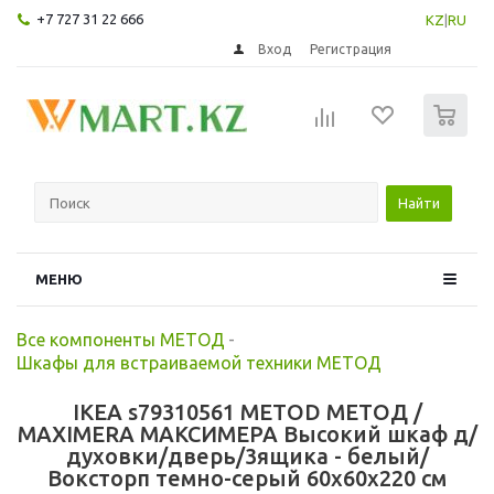
+7 727 31 22 666
KZ
|
RU
Вход
Регистрация
0
Найти
МЕНЮ
Все компоненты МЕТОД
-
Шкафы для встраиваемой техники МЕТОД
IKEA s79310561 METOD МЕТОД /
MAXIMERA МАКСИМЕРА Высокий шкаф д/
духовки/дверь/3ящика - белый/
Воксторп темно-серый 60x60x220 см