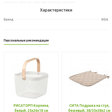
s79239174, s79441487, s39441489, s29447420, s59218950
Характеристики
Бренд
IKEA
Персональные рекомендации
РИСАТОРП Корзина,
СИТА Подушка на стул,
белый, 25x26x18 см
бежевый, 38/35x38x2 см