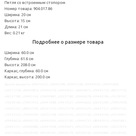
Петля со встроенным стопором
Номер товара: 904.017.86
Ширина: 20 см
Высота: 15 см
Длина: 21 см
Вес: 0.21 кг
Подробнее о размере товара
Ширина: 60.0 см
Глубина: 61.6 см
Высота: 208.0 см
Каркас, глубина: 60.0 см
Каркас, высота: 200.0 см
Другие варианты: s99414322, s29445586, s09402168, s09446563, s59445698,
s39317258, s69446876, s19446176, s59445957, s69446975, s09445714, s89237179,
s69237180, s39405146, s19409881, s29237182, s59446278, s09446186, s19239167,
s79239169, s79447432, s59441488, s19414321, s49446622, s09335287, s79447408,
s29402167, s89402169, s09327372, s79327378, s69445674, s39447127, s09447322,
s19312153, s19446100, s59233168, s19233165, s39233169, s29446166, s59219997,
s09446426, s49446759, s49446504, s19237187, s19444733, s89445913, s19445841,
s39405151, s39409880, s39447448, s29446675, s49237223, s49446387, s29237974,
s09316509, s29310587, s49239161, s59446179, s09239163, s09446860, s29239162,