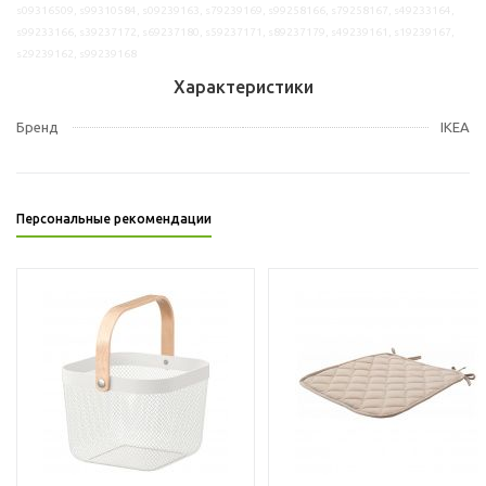
s09316509, s99310584, s09239163, s79239169, s99258166, s79258167, s49233164,
s99233166, s39237172, s69237180, s59237171, s89237179, s49239161, s19239167,
s29239162, s99239168
Характеристики
Бренд
IKEA
Персональные рекомендации