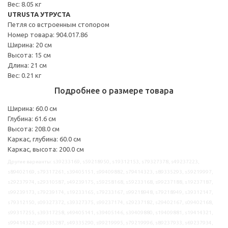
Вес: 8.05 кг
UTRUSTA УТРУСТА
Петля со встроенным стопором
Номер товара: 904.017.86
Ширина: 20 см
Высота: 15 см
Длина: 21 см
Вес: 0.21 кг
Подробнее о размере товара
Ширина: 60.0 см
Глубина: 61.6 см
Высота: 208.0 см
Каркас, глубина: 60.0 см
Каркас, высота: 200.0 см
Другие варианты: s39233169, s59218950, s19312153, s79327378, s49237223,
s89402169, s79317261, s39405151, s99409882, s79414323, s89335293, s59219997,
s29237974, s29310587, s49239175, s59258168, s59233168, s99237188, s19237187,
s99239173, s79239174, s19233165, s79233167, s99218948, s79218949, s39312147,
s79312150, s09327372, s39327375, s99237174, s29237182, s29402167, s09402168,
s99317255, s39317258, s49405141, s39405146, s39409880, s19409881, s19414321,
s99414322, s09335287, s49335290, s99219995, s79219996, s89237933, s69237934,