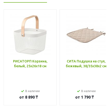
РИСАТОРП Корзина,
СИТА Подушка на стул,
белый, 25x26x18 см
бежевый, 38/35x38x2 см
В наличии
В наличии
от
8 890 ₸
от
1 790 ₸