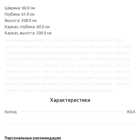
Ширина: 60.0 см
Глубина: 61.9 см
Высота: 208.0 см
Каркас, глубина: 60.0 см
Каркас, высота: 200.0 см
Другие варианты: s69402170, s59445679, s09446822, s19445676, s09317269,
s29312157, s89233176, s19445515, s19441490, s39258169, s69237255, s19444709,
s29405156, s49446132, s39446726, s19447289, s19445577, s09446389, s69239198,
s59414324, s49239199, s09445587, s29402172, s19446355, s09446657, s09327386,
s29317273, s39317277, s09445083, s39312166, s49233178, s09233180, s29233179,
s29446637, s99441491, s79441492, s19258170, s99258171, s09237263, s79445664,
s69445872, s29447222, s29405161, s79447446, s59409884, s29409885, s19237267,
s09445281, s69446640, s89238206, s59310604, s09447063, s39446180, s79446423,
s39446910, s29445713, s29414325, s09414326, s39445963, s59239212
Характеристики
Бренд
IKEA
Персональные рекомендации