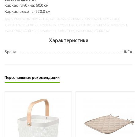
Каркас, глубина: 60.0 см
Каркас, высота: 220.0 см
Другие варианты: s09420186, s39420255, s09420247, s19446794, s89425203,
s19420176, s49420170, s29446369, s29420166, s19420181, s09447237, s09420191,
s59446706, s79447173, s39447033, s39420137, s59447386, s19446162
Характеристики
Бренд
IKEA
Персональные рекомендации