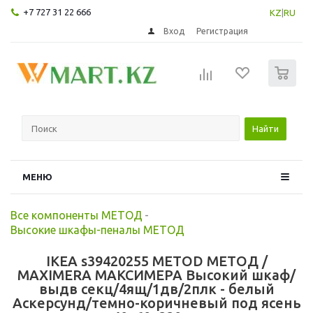
+7 727 31 22 666
KZ
|
RU
Вход
Регистрация
0
Найти
МЕНЮ
Все компоненты МЕТОД
-
Высокие шкафы-пеналы МЕТОД
IKEA s39420255 METOD МЕТОД /
MAXIMERA МАКСИМЕРА Высокий шкаф/
выдв секц/4ящ/1дв/2плк - белый
Аскерсунд/темно-коричневый под ясень