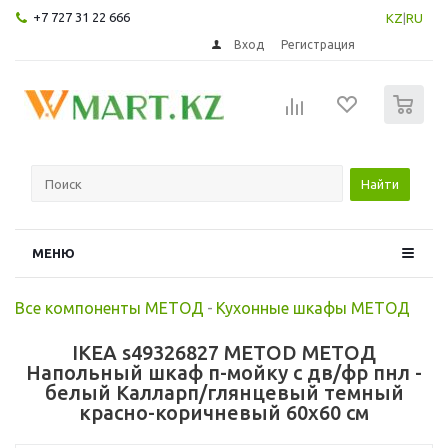
+7 727 31 22 666
KZ
|
RU
Вход
Регистрация
0
Найти
МЕНЮ
Все компоненты МЕТОД
-
Кухонные шкафы МЕТОД
IKEA s49326827 METOD МЕТОД
Напольный шкаф п-мойку с дв/фр пнл -
белый Калларп/глянцевый темный
красно-коричневый 60x60 см