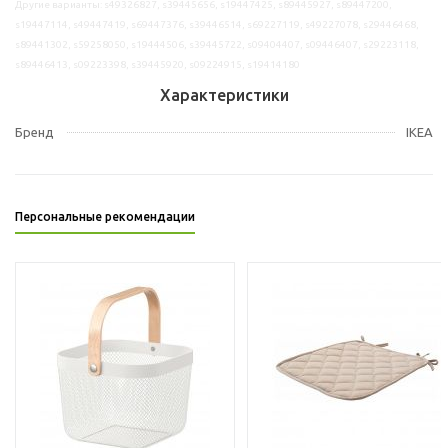
Другие варианты: s49326827, s39445656, s19447425, s89445927, s89447200,
s19447114, s49447419, s69447376, s39446514, s69227119, s49227078, s29446468,
s89441302, s59258050, s19444506, s39445722, s09404407, s09446407, s29223118,
s89446413, s09223398, s39445920, s09224915, s19414180
Характеристики
Бренд
IKEA
Персональные рекомендации