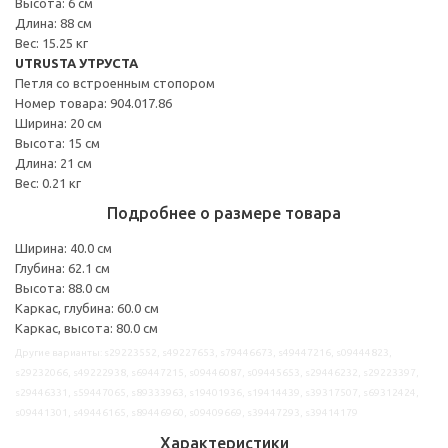
Высота: 6 см
Длина: 88 см
Вес: 15.25 кг
UTRUSTA УТРУСТА
Петля со встроенным стопором
Номер товара: 904.017.86
Ширина: 20 см
Высота: 15 см
Длина: 21 см
Вес: 0.21 кг
Подробнее о размере товара
Ширина: 40.0 см
Глубина: 62.1 см
Высота: 88.0 см
Каркас, глубина: 60.0 см
Каркас, высота: 80.0 см
Другие варианты: s29223552, s49227653, s79446673, s49447216, s09444823,
s29232066, s49222938, s69447215, s09446087, s09445653, s29446232, s29223397,
s29446331, s59447065, s89333963, s19401936, s19414439, s39317507, s69312424,
s09441301, s49446165, s89446960, s09409669, s39447293, s39414179
Характеристики