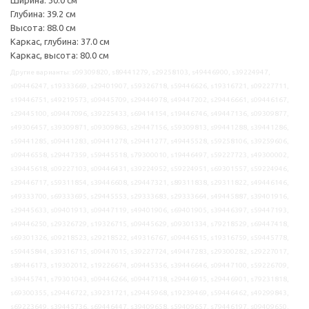
Глубина: 39.2 см
Высота: 88.0 см
Каркас, глубина: 37.0 см
Каркас, высота: 80.0 см
Другие варианты: s09309820, s89441279, s29258103, s49446900, s39224947,
s09446247, s19333669, s29401907, s59326718, s59446626, s19316721, s09227711,
s19446751, s49219573, s09445709, s29444978, s49447202, s29446661, s09446167,
s29445100, s09447096, s39225433, s69414154, s19446746, s49447136, s09309877,
s49306457, s39309871, s09309863, s29447156, s59309813, s99441288, s39441286,
s59441285, s09441283, s09441278, s29441277, s49445528, s59258106, s39259606,
s09446558, s29447359, s59445518, s79300010, s19446497, s59227723, s49300002,
s39445618, s09227103, s09446431, s39224952, s59224951, s69301557, s59224946,
s29446717, s59311854, s39446608, s29447321, s89311838, s29311822, s49446146,
s49333700, s69333695, s29445553, s29333683, s29333664, s49445887, s39401916,
s29445633, s09401913, s09447119, s49401906, s69401905, s39446397, s59447193,
s49446250, s29326729, s19326715, s09445629, s09301334, s79218529, s69447418,
s69301326, s09218523, s29218522, s49316767, s09446515, s19316759, s59445778,
s59445844, s39316715, s09447015, s39227724, s49447283, s29300282, s29227017,
s89446173, s19302012, s19226674, s09445356, s39446646, s09447100, s59226709,
s39445741, s79301043, s09446266, s09447138, s29446915, s29446901, s79231818,
s69300355, s29446722, s39231721, s29445968, s19239469, s59446462, s49299843,
s69223649, s39445736, s69446447, s39409658, s59409657, s79446197, s09409650,