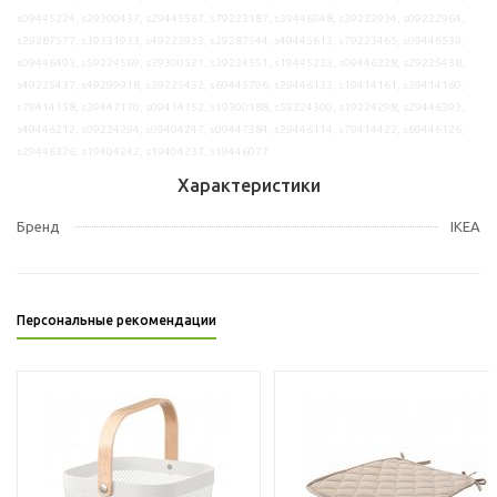
s09445224, s29300437, s29445567, s79223187, s39446948, s39222934, s09222964,
s29287577, s39331933, s49223933, s29287544, s49445613, s79223465, s09446539,
s09446493, s59224569, s39300521, s39224551, s19445233, s09446228, s29225438,
s49225437, s49299918, s59225432, s69445706, s29446133, s19414161, s39414160,
s79414158, s39447170, s09414152, s19300188, s59224300, s19224298, s29446393,
s49446212, s09224294, s09404247, s09447384, s29446114, s79414422, s69446126,
s29446326, s19404242, s19404237, s19446077
Характеристики
Бренд
IKEA
Персональные рекомендации