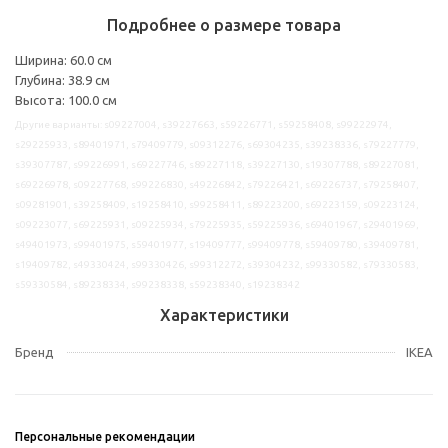
Подробнее о размере товара
Ширина: 60.0 см
Глубина: 38.9 см
Высота: 100.0 см
Другие варианты: s09227004, s39227663, s59226771, s59258408, s99222974,
s29225933, s89401971, s79409779, s09312276, s69304235, s39238336, s79227779,
s39307787, s99226991, s69227746, s89227118, s39227130, s19307788, s89227081,
s69226978, s09227768, s99226830, s49226842, s79226421, s69226737, s79258407,
s09281901, s39258409, s19258410, s99258411, s89223200, s69223159, s09223124,
s09223077, s69225931, s09225934, s79225935, s59225936, s69401967, s29401969,
s49401973, s99401975, s59401977, s19409777, s99409778, s59409780, s39409781,
s19409782, s49330424, s99330426, s99312272, s39304232, s99330582, s79330583,
s59330584, s89238334, s99238338, s59238340, s19238342
Характеристики
Бренд
IKEA
Персональные рекомендации