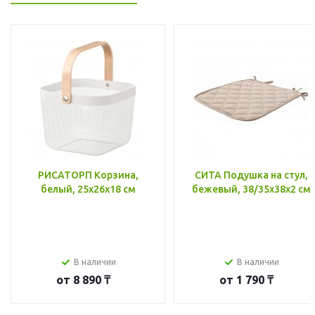
РИСАТОРП Корзина,
СИТА Подушка на стул,
белый, 25x26x18 см
бежевый, 38/35x38x2 см
В наличии
В наличии
от
8 890 ₸
от
1 790 ₸