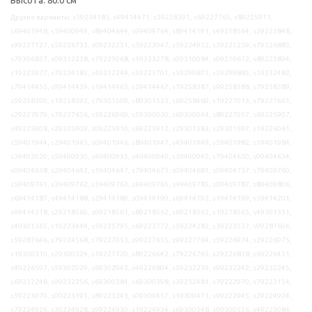
Другие варианты: s59224183, s49414471, s39258391, s69227765, s89225911,
s69401948, s59400949, s89404644, s99409764, s89414191, s49218564, s29225848,
s99227127, s59226733, s09232251, s39223047, s59224932, s29225259, s79326883,
s79306837, s09312238, s79225068, s19333278, s09310084, s09219612, s89223894,
s19223977, s79224182, s49232249, s59223701, s59299871, s59299885, s19232482,
s79414455, s99414459, s19414463, s29414467, s19258387, s99258388, s79258389,
s59258390, s19258392, s79301509, s89301523, s69258460, s19227013, s79227661,
s29227079, s79227656, s59226969, s59300030, s69300044, s89227057, s69225907,
s49225908, s29225909, s09225910, s69225912, s29301583, s29301597, s19226061,
s59401944, s29401945, s09401946, s89401947, s49401949, s59401982, s19401984,
s39402020, s59400930, s49400935, s49400940, s39400945, s79404630, s99404634,
s09404638, s29404642, s19404647, s79404673, s09404681, s09404737, s79409760,
s59409761, s39409762, s19409763, s69409765, s49409785, s09409787, s89409806,
s69414187, s49414188, s29414189, s09414190, s69414192, s19414199, s59414201,
s99414218, s29218560, s09218561, s89218562, s69218563, s19218565, s49301351,
s49301365, s19223449, s59225795, s69223772, s59224282, s39223537, s99287606,
s59287646, s79224568, s79227053, s99227655, s99227764, s59226974, s29226975,
s19300310, s29300324, s19227720, s89226642, s79226765, s29226838, s69226431,
s49226597, s59302029, s69302043, s49226804, s59232239, s99232242, s29232245,
s69232248, s99232256, s69300384, s69300398, s39232481, s79222970, s79223154,
s59223070, s09223195, s89223243, s09300457, s19300471, s99222945, s29224924,
s79224926, s39224928, s99224930, s19224934, s69300548, s99300556, s49225084,