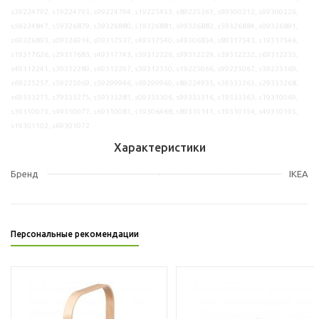
s39224792, s19224793, s99224794, s19225453, s89225261, s99300212, s99300226,
s59224847, s59326879, s39326880, s19326881, s99326882, s59326884, s09326891,
s69326893, s09326914, s09317537, s49317540, s49306834, s89317543, s19317546,
s19317626, s29317683, s49317743, s59312226, s99312229, s39312232, s69312235,
s49312241, s39312289, s69312297, s39312350, s19225066, s99225067, s39225169,
s69225257, s59225069, s59299946, s69299960, s89224935, s39333263, s29333268,
s69333271, s79333275, s59333281, s09333306, s99333316, s19333363, s19310069,
s39310073, s49310077, s69310081, s19306468, s89310141, s19310154, s49310195,
s19301102, s69301072
Характеристики
Бренд
IKEA
Персональные рекомендации