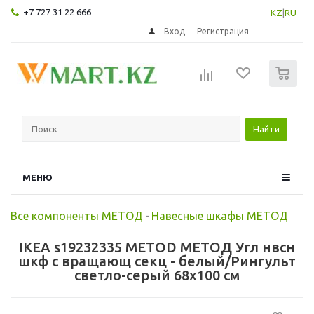
+7 727 31 22 666
KZ
|
RU
Вход
Регистрация
0
Найти
МЕНЮ
Все компоненты МЕТОД
-
Навесные шкафы МЕТОД
IKEA s19232335 METOD МЕТОД Угл нвсн
шкф с вращающ секц - белый/Рингульт
светло-серый 68x100 см