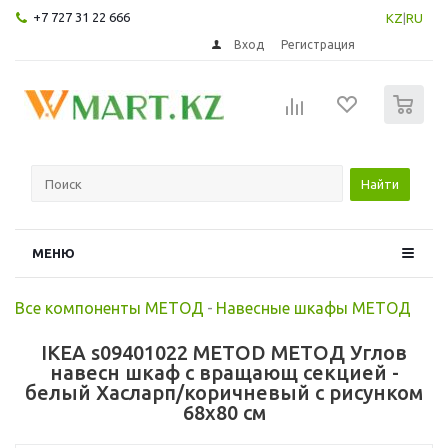
+7 727 31 22 666
KZ
|
RU
Вход
Регистрация
0
Найти
МЕНЮ
Все компоненты МЕТОД
-
Навесные шкафы МЕТОД
IKEA s09401022 METOD МЕТОД Углов
навесн шкаф с вращающ секцией -
белый Хасларп/коричневый с рисунком
68x80 см