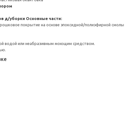
пором
ов д/уборки
Основные части:
орошковое покрытие на основе эпоксидной/полиэфирной смолы
ой водой или неабразивным моющим средством.
ью.
вке