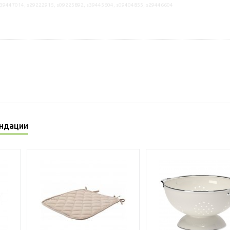
s39447014, s29222915, s09225892, s39445604, s09404855, s29446604
ндации