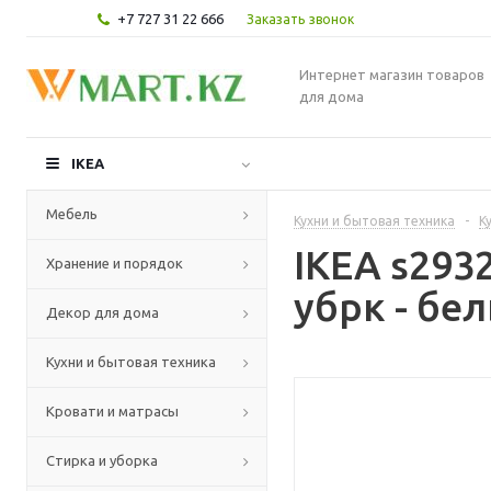
+7 727 31 22 666
Заказать звонок
Интернет магазин товаров
для дома
IKEA
Мебель
Кухни и бытовая техника
-
К
IKEA s293
Хранение и порядок
убрк - бе
Декор для дома
Кухни и бытовая техника
Кровати и матрасы
Стирка и уборка