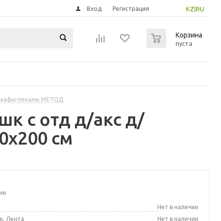
Вход
Регистрация
KZ
|
RU
0
Корзина
пуста
шкафы-пеналы МЕТОД
к с отд д/акс д/
0x200 см
ии
а
Нет в наличии
к, Лента
Нет в наличии