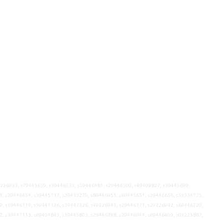
9226933, s79445659, s39446533, s59446481, s29446500, s49409827, s39445699,
1, s29446454, s39445717, s29413279, s89446955, s69445631, s29446656, s59334775,
9, s19446119, s59447126, s19447326, s49226941, s29446171, s29226942, s69446720,
2, s39447113, s69404843, s19445803, s29446798, s29446944, s69446409, s09225887,