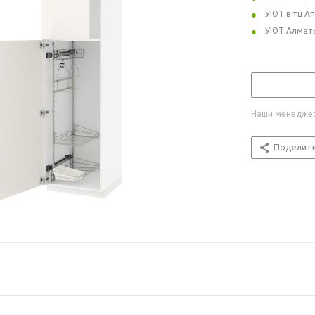
УЮТ в тц А
УЮТ Алмат
Наши менеджер
Поделит