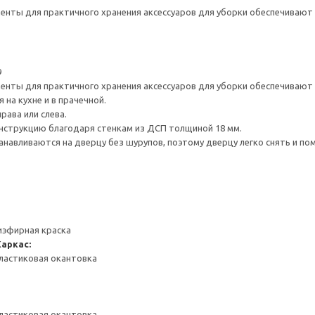
нты для практичного хранения аксессуаров для уборки обеспечивают 
9
нты для практичного хранения аксессуаров для уборки обеспечивают 
на кухне и в прачечной.
рава или слева.
нструкцию благодаря стенкам из ДСП толщиной 18 мм.
навливаются на дверцу без шурупов, поэтому дверцу легко снять и по
иэфирная краска
Каркас:
ластиковая окантовка
ластиковая окантовка