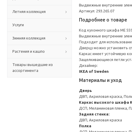
Выдвижные внутренние элеме
Артикул: 293.265.07
Летняя коллекция
Подробнее о товаре
Услуги
Код кухонного шкафа ME 55
Выдвижные внутренние элеме
Зимняя коллекция
Подходит для использования 
Дверцу можно установить сп
Растения и кашпо
Каркас имеет устойчивую ко
Защелкивающиеся петли уста
Товары вышедшие из
Дизайнер:
ассортимента
IKEA of Sweden
Материалы и уход
Дверь
ДВП, Акриловая краска, Пол
Каркас высокого шкафа
ДСП, Меламиновая пленка, П
Задняя стенка:
ДВП, Акриловая краска
Полка
ДСП, Меламиновая пленка, П