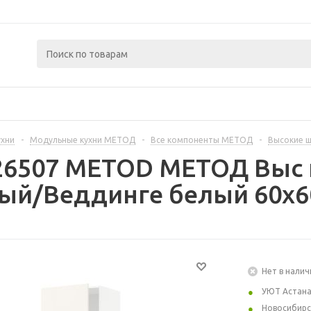
ухни
-
Модульные кухни МЕТОД
-
Все компоненты МЕТОД
-
Высокие 
26507 METOD МЕТОД Выс ш
лый/Веддинге белый 60x6
Нет в налич
УЮТ Астан
Новосибирс