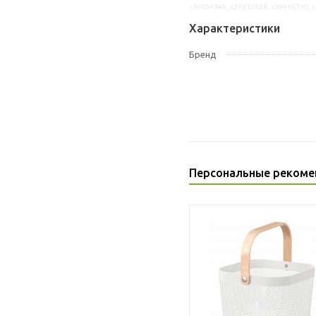
s39404849, s29312628, s39446750, 
Характеристики
Бренд
Персональные рекоме