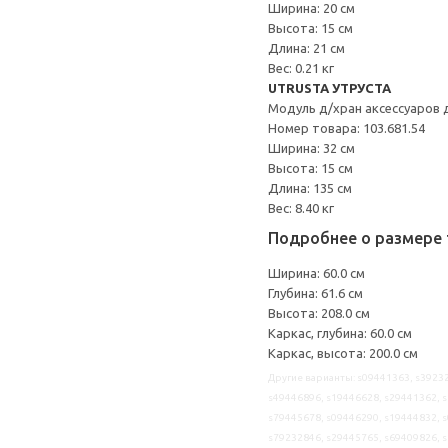
Ширина: 20 см
Высота: 15 см
Длина: 21 см
Вес: 0.21 кг
UTRUSTA УТРУСТА
Модуль д/хран аксессуаров 
Номер товара: 103.681.54
Ширина: 32 см
Высота: 15 см
Длина: 135 см
Вес: 8.40 кг
Подробнее о размере 
Ширина: 60.0 см
Глубина: 61.6 см
Высота: 208.0 см
Каркас, глубина: 60.0 см
Каркас, высота: 200.0 см
Другие варианты: s09441363, s39232
s49446896, s19446628, s29441362, s
s79445678, s09446290, s19444832, s
s79232846, s29445765, s69409826, s