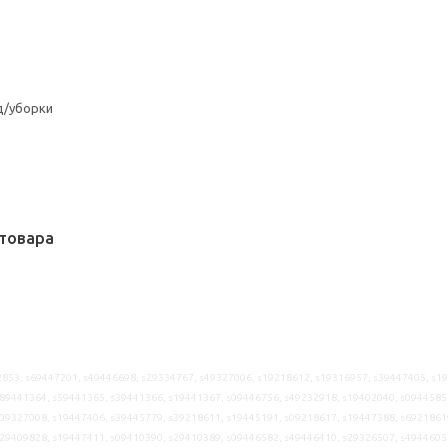
д/уборки
товара
853, s69447201, s49446698, s29334767, s49327006, s19218612, s19316957, s39447405, s1
89441364, s59441365, s39441366, s19441367, s09446756, s49232918, s19402040, s0944585
09327008, s19447406, s39445779, s39218611, s19445191, s09218617, s19447388, s6921861
29409828, s19447411, s09410390, s29410389, s09446582, s49446410, s29326507, s4944605