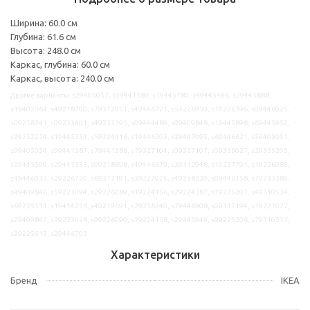
Ширина: 60.0 см
Глубина: 61.6 см
Высота: 248.0 см
Каркас, глубина: 60.0 см
Каркас, высота: 240.0 см
Другие варианты: s29405057, s59441389, s19445780, s49445496, s29445888,
s19402064, s49218700, s79312051, s49446721, s59226950, s19226396, s09446025,
s09258241, s09233401, s49233395, s09444489, s09409848, s19445898, s69445952,
s29232274, s19445351, s59224116, s19446303, s29447095, s69446621, s59405051,
s99405054, s99441387, s79441388, s79327104, s09327107, s09335027, s29335205,
s39445500, s29447335, s09218698, s49446679, s39312048, s19227701, s19226985,
s49446033, s29226720, s69317191, s39227026, s49258239, s09445158, s79233389,
s49409846, s59223094, s29226089, s19224156, s29224387, s19225207, s49310534,
s69225511, s19414236, s49219691, s29258240, s79446908, s09317194, s19227027,
s29409847, s39223028, s09226090, s79224158, s29445949, s99225208, s79310537,
s29225513, s29446703
Характеристики
Бренд
IKEA