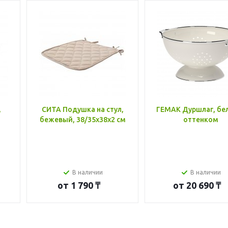
,
СИТА Подушка на стул,
ГЕМАК Дуршлаг, бе
бежевый, 38/35x38x2 см
оттенком
В наличии
В наличии
от
1 790 ₸
от
20 690 ₸