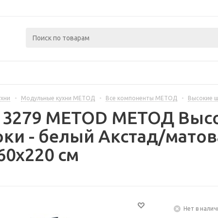
ухни
-
Модульные кухни МЕТОД
-
Все компоненты МЕТОД
-
Высокие 
13279 METOD МЕТОД Высо
рки - белый Акстад/мато
60x220 см
Нет в налич