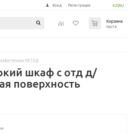
Вход
Регистрация
KZ
|
RU
0
Корзина
пуста
шкафы-пеналы МЕТОД
кий шкаф с отд д/
вая поверхность
ии