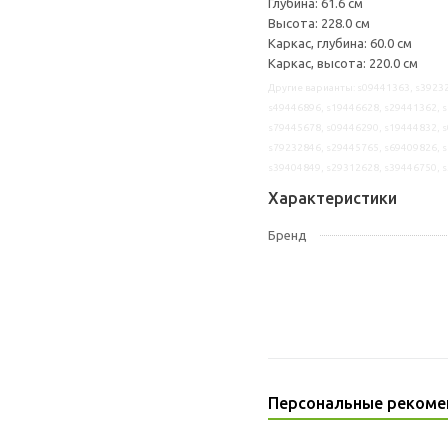
Глубина: 61.6 см
Высота: 228.0 см
Каркас, глубина: 60.0 см
Каркас, высота: 220.0 см
Другие варианты: s09441363, s39232
s49446896, s19446628, s29441362, s
s79445678, s09446290, s19444832, s
s79232846, s29445765, s69409826, s
s39404849, s29312628, s39446750, 
Характеристики
Бренд
Персональные рекоме