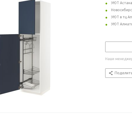
УЮТ Астан
Новосибирс
УЮТ в тц А
УЮТ Алмат
Наши менеджер
Поделит