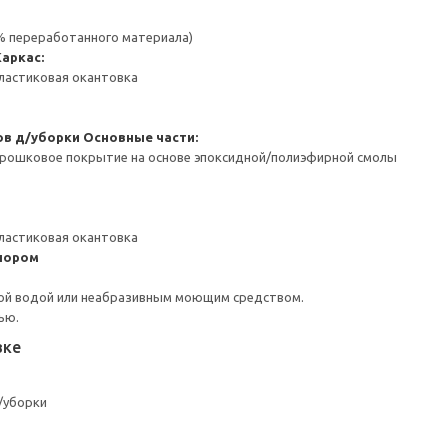
 % переработанного материала)
Каркас:
ластиковая окантовка
ов д/уборки
Основные части:
орошковое покрытие на основе эпоксидной/полиэфирной смолы
ластиковая окантовка
пором
ой водой или неабразивным моющим средством.
ью.
вке
/уборки