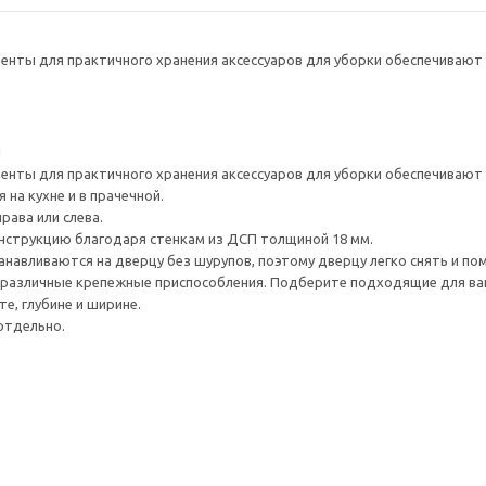
нты для практичного хранения аксессуаров для уборки обеспечивают 
1
нты для практичного хранения аксессуаров для уборки обеспечивают 
на кухне и в прачечной.
рава или слева.
нструкцию благодаря стенкам из ДСП толщиной 18 мм.
навливаются на дверцу без шурупов, поэтому дверцу легко снять и по
различные крепежные приспособления. Подберите подходящие для ваших
е, глубине и ширине.
отдельно.