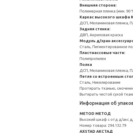
Внешняя сторона:
Полимерная пленка (мин. 90
Каркас высокого шкафа
ДСП, Меламиновая пленка, П
Задняя стенка:
ДВП, Акриловая краска
Модуль д/хран аксессуар
Сталь, Пигментированное п
Пластмассовые части:
Полипропилен
Полка
ДСП, Меламиновая пленка, П
Петля со встроенным сто
Сталь, Никелирование
Протирать тканью, смоченн
Вытирать чистой сухой ткан
Информация об упако
METOD МЕТОД
Высокий шкаф с отд д/акс д
Номер товара: 294.132.79
AXSTAD АКСТАД