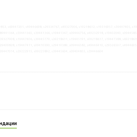
853, s69447201, s49446698, s29334767, s49327006, s19218612, s19316957, s39447405, s1
89441364, s59441365, s39441366, s19441367, s09446756, s49232918, s19402040, s0944585
09327008, s19447406, s39445779, s39218611, s19445191, s09218617, s19447388, s6921861
29409828, s19447411, s09410390, s29410389, s09446582, s49446410, s29326507, s4944605
s39447014, s29222915, s09225892, s39445604, s09404855, s29446604
ндации