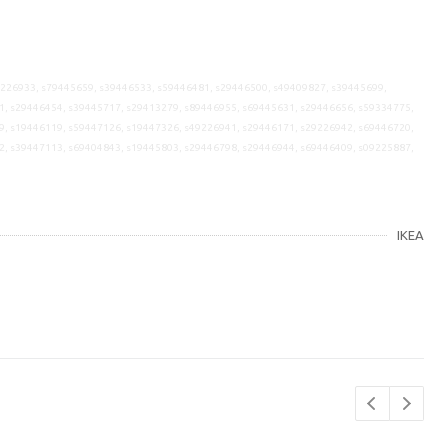
9226933, s79445659, s39446533, s59446481, s29446500, s49409827, s39445699,
1, s29446454, s39445717, s29413279, s89446955, s69445631, s29446656, s59334775,
9, s19446119, s59447126, s19447326, s49226941, s29446171, s29226942, s69446720,
2, s39447113, s69404843, s19445803, s29446798, s29446944, s69446409, s09225887,
IKEA