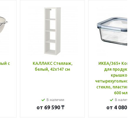
лый с
КАЛЛАКС Стеллаж,
ИКЕА/365+ Конт
белый, 42x147 см
для продукто
крышкой,
четырехугольной
стекло, пластик 
600 мл
В наличии
В наличи
от
69 590 ₸
от
4 080 ₸