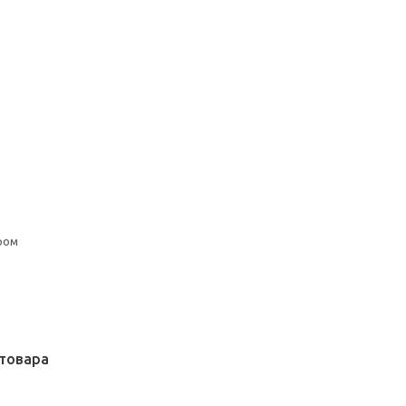
ром
товара