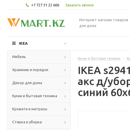
+7 727 31 22 666
Заказать звонок
Интернет магазин товаров
для дома
IKEA
Мебель
Кухни и бытовая техника
-
К
IKEA s294
Хранение и порядок
акс д/убо
Декор для дома
синий 60x
Кухни и бытовая техника
Кровати и матрасы
Стирка и уборка