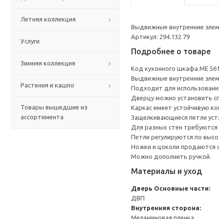
Летняя коллекция
Выдвижные внутренние элеме
Артикул: 294.132.79
Услуги
Подробнее о товаре
Зимняя коллекция
Код кухонного шкафа ME 56
Выдвижные внутренние элеме
Растения и кашпо
Подходит для использования 
Дверцу можно установить сп
Товары вышедшие из
Каркас имеет устойчивую ко
ассортимента
Защелкивающиеся петли уста
Для разных стен требуются 
Петли регулируются по высот
Ножки и цоколи продаются 
Можно дополнить ручкой.
Материалы и уход
Дверь
Основные части:
ДВП
Внутренняя сторона:
Меламиновая пленка