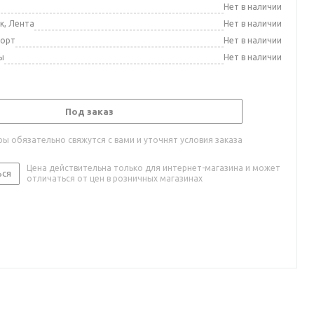
а
Нет в наличии
к, Лента
Нет в наличии
порт
Нет в наличии
ы
Нет в наличии
Под заказ
ы обязательно свяжутся с вами и уточнят условия заказа
Цена действительна только для интернет-магазина и может
ься
отличаться от цен в розничных магазинах