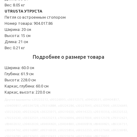
Вес: 8.05 кг
UTRUSTA УТРУСТА
Петля со встроенным стопором
Номер товара: 904.017.86
Ширина: 20 см
Высота: 15 см
Длина: 21 см
Вес: 0.21 кг
Подробнее о размере товара
Ширина: 60.0 см
Глубина: 61.9 см
Высота: 228.0 см
Каркас, глубина: 60.0 см
Каркас, высота: 220.0 см
Другие варианты: s39223212, s99326995, s59312575, s09402031, s09404817,
s59409817, s49334728, s79316884, s69224286, s39227045, s09227099, s39226649,
s59232630, s99232628, s39225975, s09219650, s99414223, s29310356, s39232532,
s79232530, s59232531, s19223213, s79326996, s99327004, s99312578, s79312621,
s89402032, s39402039, s49404820, s29404840, s39409818, s89409825, s89334731,
s39334762, s09316887, s99316939, s59225856, s69232253, s09227669, s69226983,
s59226785, s49232635, s99232633, s19225976, s69232696, s89219651