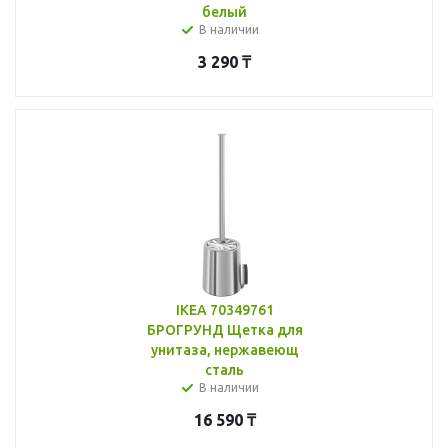
белый
В наличии
3 290
₸
IKEA 70349761
БРОГРУНД Щетка для
унитаза, нержавеющ
сталь
В наличии
16 590
₸