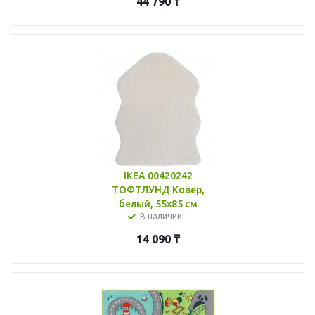
44 790
₸
IKEA 00420242
ТОФТЛУНД Ковер,
белый, 55x85 см
В наличии
14 090
₸