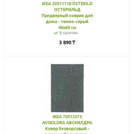
IKEA 20511118 ÖSTERILD
ОСТЕРИЛЬД
Придверный коврик для
дома - темно-серый
40x60 см
В наличии
3 890
₸
IKEA 70512573
AVSKILDRA АВСКИЛДРА
Ковер безворсовый -