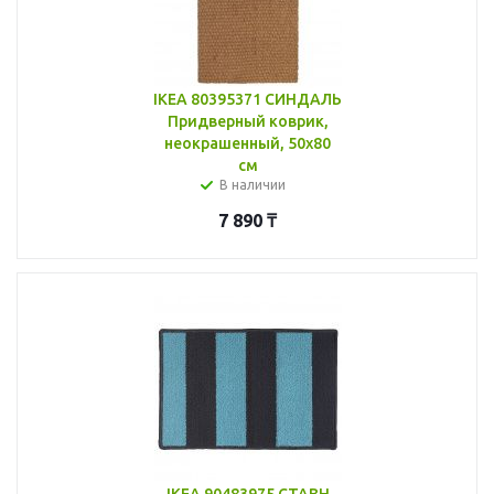
IKEA 80395371 СИНДАЛЬ
Придверный коврик,
неокрашенный, 50x80
см
В наличии
7 890
₸
IKEA 90483975 СТАВН