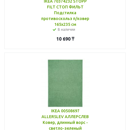
IKEA 70374232 STOPP
FILT СТОП ФИЛЬТ
Подстилка
противоскольз п/ковер
165x235 см
В наличии
10 690
₸
IKEA 00508697
ALLERSLEV АЛЛЕРСЛЕВ
Ковер, длинный ворс -
светло-зеленый