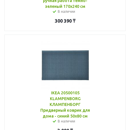
ручная работа темно-
зеленый 170x240 см
В наличии
300 390
₸
IKEA 20500105
KLAMPENBORG
КЛАМПЕНБОРГ
Придверный коврик для
дома - синий 50x80 см
В наличии