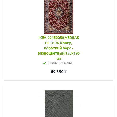
IKEA 00450050 VEDBÄK
ВЕТБЭК Ковер,
короткий ворс -
разноцветный 133x195
см
В наличии мало
69 590
₸