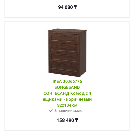
94 080
₸
IKEA 30366776
SONGESAND
СОНГЕСАНД Комод с 4
ящиками - коричневый
82x104 см
В наличии мало
158 490
₸