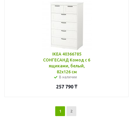
IKEA 40366785
СОНГЕСАНД Комод с 6
ящиками, белый,
82x126 см
В наличии
257 790
₸
1
2