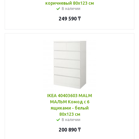
коричневый 80x123 см
В наличии
249 590
₸
IKEA 40403603 MALM
МАЛЬМ Комод с 6
ящиками - белый
80x123 см
В наличии
200 890
₸