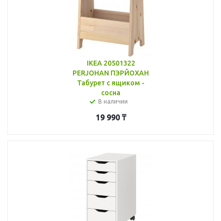
IKEA 20501322
PERJOHAN ПЭРЙОХАН
Табурет c ящиком -
сосна
В наличии
19 990
₸