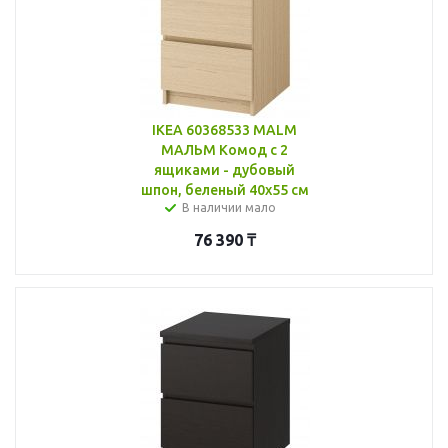
IKEA 60368533 MALM
МАЛЬМ Комод с 2
ящиками - дубовый
шпон, беленый 40x55 см
В наличии мало
76 390
₸