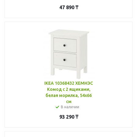
47 890
₸
IKEA 10368432 ХЕМНЭС
Комод с 2 ящиками,
белая морилка, 54x66
см
В наличии
93 290
₸