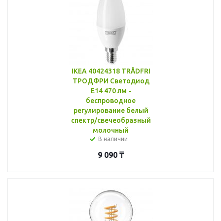
IKEA 40424318 TRÅDFRI
ТРОДФРИ Светодиод
E14 470 лм -
беспроводное
регулирование белый
спектр/свечеобразный
молочный
В наличии
9 090
₸