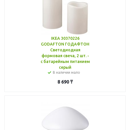
IKEA 30370226
GODAFTON ГОДАФТОН
Светодиодная
формовая свеча, 2 шт. -
с батарейным питанием
серый
В наличии мало
8 690
₸