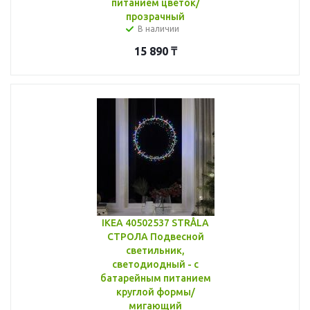
питанием цветок/
прозрачный
В наличии
15 890
₸
IKEA 40502537 STRÅLA
СТРОЛА Подвесной
светильник,
светодиодный - с
батарейным питанием
круглой формы/
мигающий