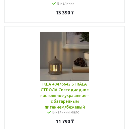
В наличии
13 390
₸
IKEA 40476642 STRÅLA
СТРОЛА Светодиодное
настольное украшение -
с батарейным
питанием/бежевый
В наличии мало
11 790
₸