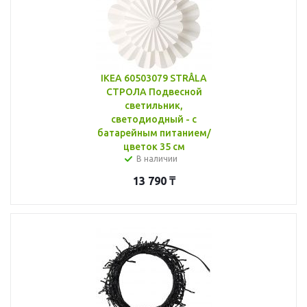
IKEA 60503079 STRÅLA
СТРОЛА Подвесной
светильник,
светодиодный - с
батарейным питанием/
цветок 35 см
В наличии
13 790
₸