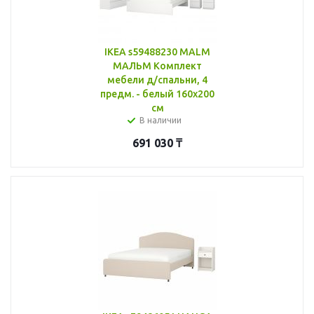
IKEA s59488230 MALM
МАЛЬМ Комплект
мебели д/спальни, 4
предм. - белый 160x200
см
В наличии
691 030
₸