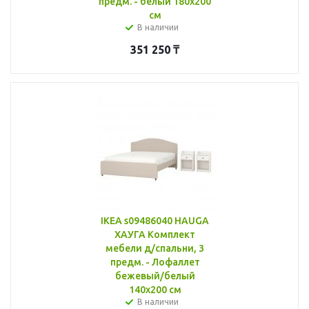
предм. - белый 180x200
см
В наличии
351 250
₸
IKEA s09486040 HAUGA
ХАУГА Комплект
мебели д/спальни, 3
предм. - Лофаллет
бежевый/белый
140x200 см
В наличии