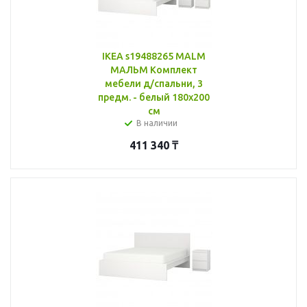
IKEA s19488265 MALM
МАЛЬМ Комплект
мебели д/спальни, 3
предм. - белый 180x200
см
В наличии
411 340
₸