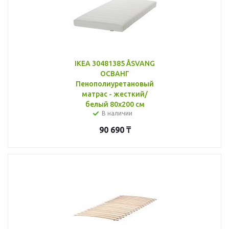
IKEA 30481385 ÅSVANG
ОСВАНГ
Пенополиуретановый
матрас - жесткий/
белый 80x200 см
В наличии
90 690
₸