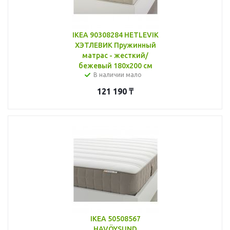
IKEA 90308284 HETLEVIK
ХЭТЛЕВИК Пружинный
матрас - жесткий/
бежевый 180x200 см
В наличии мало
121 190
₸
IKEA 50508567
HAVÖYSUND