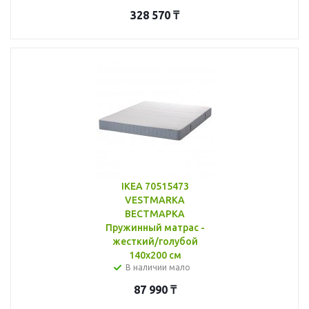
328 570
₸
IKEA 70515473
VESTMARKA
ВЕСТМАРКА
Пружинный матрас -
жесткий/голубой
140x200 см
В наличии мало
87 990
₸