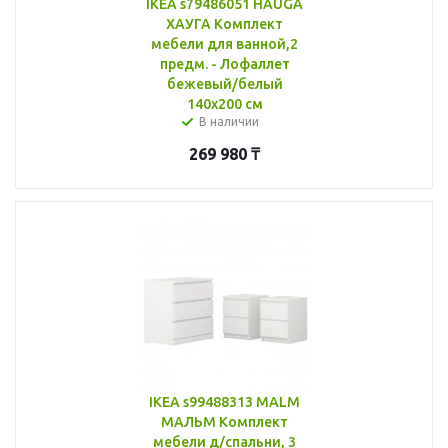
IKEA s79486051 HAUGA
ХАУГА Комплект
мебели для ванной,2
предм. - Лофаллет
бежевый/белый
140x200 см
В наличии
269 980
₸
IKEA s99488313 MALM
МАЛЬМ Комплект
мебели д/спальни, 3