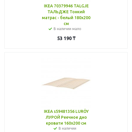
IKEA 70379946 TALGJE
ТАЛЬДЖЕ Тонкий
матрас - белый 180x200
см
В наличии мало
53 190
₸
IKEA s59481356 LURÖY
ЛУРОЙ Реечное дно
кровати 160x200 см
В наличии