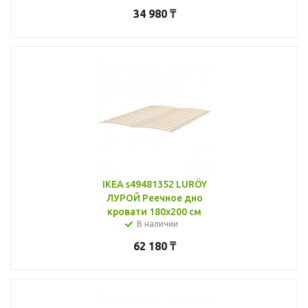
34 980
₸
IKEA s49481352 LURÖY
ЛУРОЙ Реечное дно
кровати 180x200 см
В наличии
62 180
₸