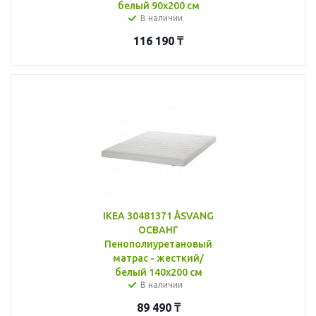
белый 90x200 см
В наличии
116 190
₸
IKEA 30481371 ÅSVANG
ОСВАНГ
Пенополиуретановый
матрас - жесткий/
белый 140x200 см
В наличии
89 490
₸