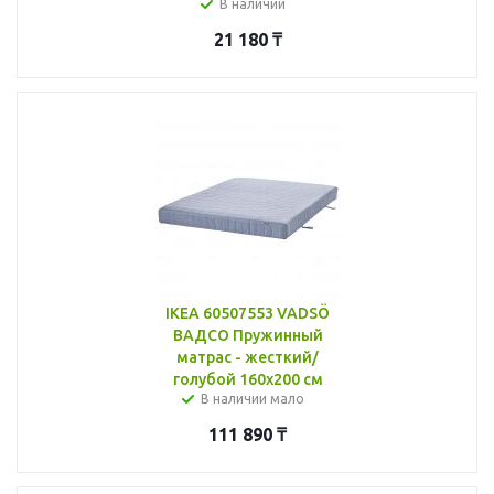
В наличии
21 180
₸
IKEA 60507553 VADSÖ
ВАДСО Пружинный
матрас - жесткий/
голубой 160x200 см
В наличии мало
111 890
₸