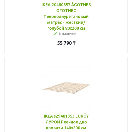
IKEA 20480857 ÅGOTNES
ОГОТНЕС
Пенополиуретановый
матрас - жесткий/
голубой 80x200 см
В наличии
55 790
₸
IKEA s29481353 LURÖY
ЛУРОЙ Реечное дно
кровати 140x200 см