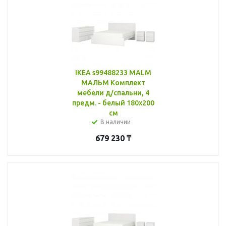
IKEA s99488233 MALM
МАЛЬМ Комплект
мебели д/спальни, 4
предм. - белый 180x200
см
В наличии
679 230
₸