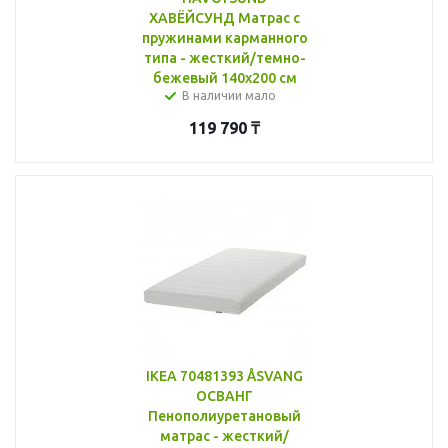
ХАВЁЙСУНД Матрас с
пружинами карманного
типа - жесткий/темно-
бежевый 140x200 см
В наличии мало
119 790
₸
IKEA 70481393 ÅSVANG
ОСВАНГ
Пенополиуретановый
матрас - жесткий/