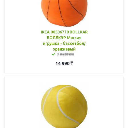
IKEA 00506778 BOLLKÄR
БОЛЛКЭР Мягкая
игрушка - баскетбол/
оранжевый
В наличии
14 990
₸