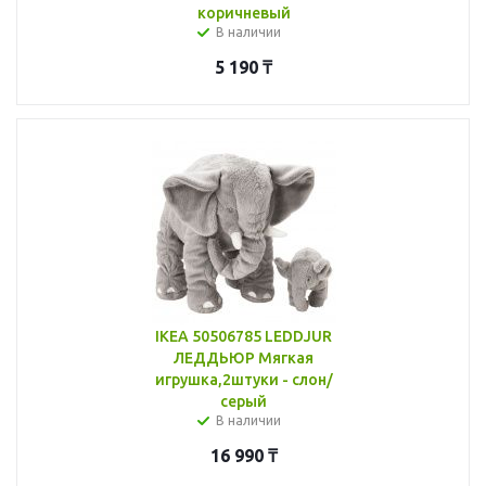
коричневый
В наличии
5 190
₸
IKEA 50506785 LEDDJUR
ЛЕДДЬЮР Мягкая
игрушка,2штуки - слон/
серый
В наличии
16 990
₸