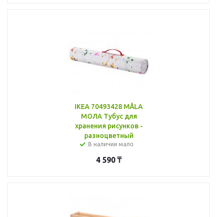
IKEA 70493428 MÅLA
МОЛА Тубус для
хранения рисунков -
разноцветный
В наличии мало
4 590
₸