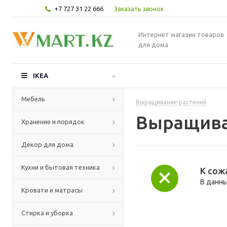
+7 727 31 22 666
Заказать звонок
Интернет магазин товаров
для дома
IKEA
Мебель
Выращивание растений
Выращива
Хранение и порядок
Декор для дома
Кухни и бытовая техника
К сож
В данны
Кровати и матрасы
Стирка и уборка