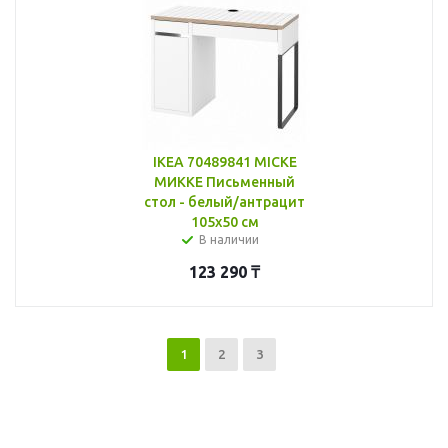
IKEA 70489841 MICKE
МИККЕ Письменный
стол - белый/антрацит
105x50 см
В наличии
123 290
₸
1
2
3