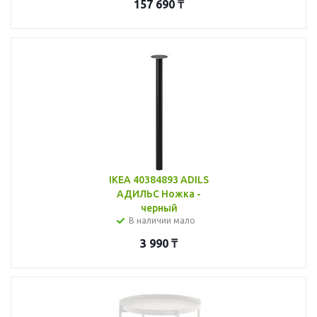
157 690
₸
IKEA 40384893 ADILS
АДИЛЬС Ножка -
черный
В наличии мало
3 990
₸