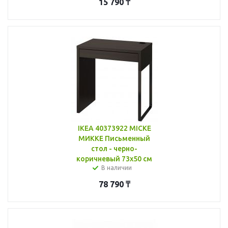
15 790
₸
IKEA 40373922 MICKE
МИККЕ Письменный
стол - черно-
коричневый 73x50 см
В наличии
78 790
₸