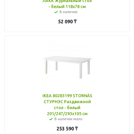
ЛАКК Журнальный стол
- белый 118x78 см
В наличии
52 090
₸
IKEA 80283199 STORNÄS
СТУРНЭС Раздвижной
стол - белый
201/247/293x105 см
В наличии мало
253 590
₸