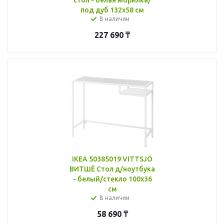
под дуб 132x58 см
В наличии
227 690
₸
IKEA 50385019 VITTSJÖ
ВИТШЁ Стол д/ноутбука
- белый/стекло 100x36
см
В наличии
58 690
₸