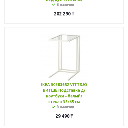
В наличии
202 290
₸
IKEA 50383652 VITTSJÖ
ВИТШЁ Подставка д/
ноутбука - белый/
стекло 35x65 см
В наличии
29 490
₸