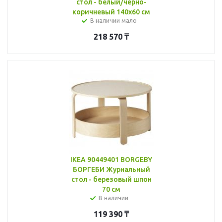
стол - белый/черно-
коричневый 140x60 см
В наличии мало
218 570
₸
IKEA 90449401 BORGEBY
БОРГЕБИ Журнальный
стол - березовый шпон
70 см
В наличии
119 390
₸