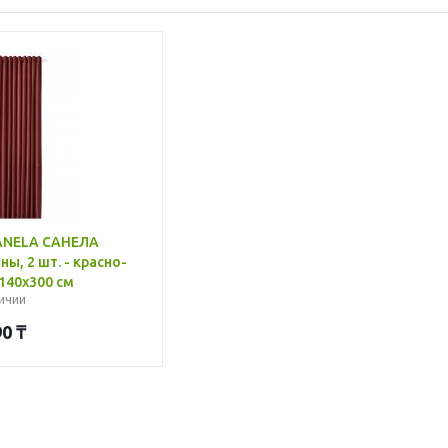
SANELA САНЕЛА
, 2 шт. - красно-
140x300 см
ичии
90
₸