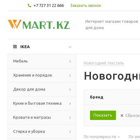
+7 727 31 22 666
Заказать звонок
Интернет магазин товаров
для дома
IKEA
Мебель
Новогодний текстиль
Новогодн
Хранение и порядок
Декор для дома
Бренд
Кухни и бытовая техника
Сброси
Кровати и матрасы
Стирка и уборка
По популярности
По ал