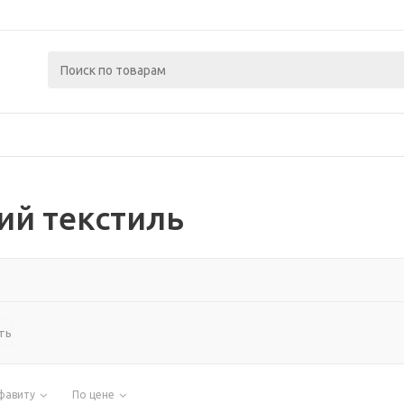
ий текстиль
ть
фавиту
По цене