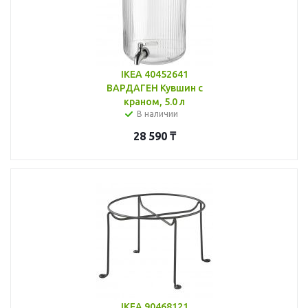
IKEA 40452641
ВАРДАГЕН Кувшин с
краном, 5.0 л
В наличии
28 590
₸
IKEA 90468121