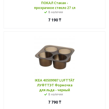
ПОКАЛ Стакан -
прозрачное стекло 27 сл
В наличии
7 190
₸
IKEA 40509987 LUFTTÄT
ЛУФТТЭТ Формочка
для льда - черный
В наличии
7 790
₸