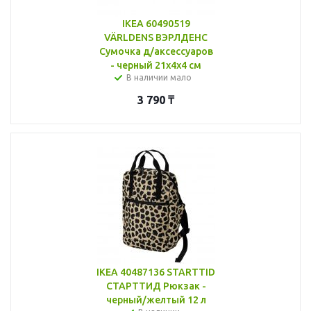
IKEA 60490519
VÄRLDENS ВЭРЛДЕНС
Сумочка д/аксессуаров
- черный 21x4x4 см
В наличии мало
3 790
₸
IKEA 40487136 STARTTID
СТАРТТИД Рюкзак -
черный/желтый 12 л