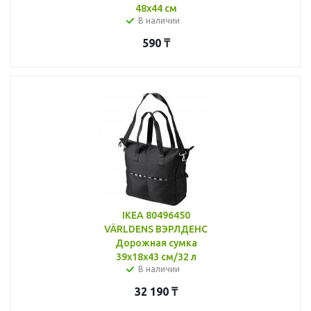
48x44 см
В наличии
590
₸
IKEA 80496450
VÄRLDENS ВЭРЛДЕНС
Дорожная сумка
39x18x43 см/32 л
В наличии
32 190
₸