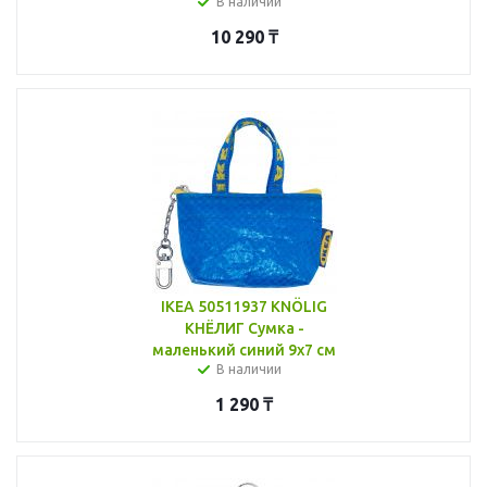
В наличии
10 290
₸
IKEA 50511937 KNÖLIG
КНЁЛИГ Сумка -
маленький синий 9x7 см
В наличии
1 290
₸