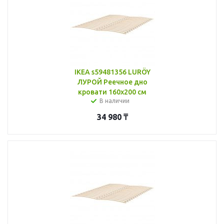
IKEA s59481356 LURÖY
ЛУРОЙ Реечное дно
кровати 160x200 см
В наличии
34 980
₸