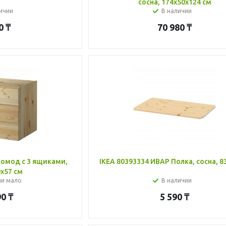
сосна, 174x50x124 см
ичии
В наличии
0
₸
70 980
₸
Комод с 3 ящиками,
IKEA 80393334 ИВАР Полка, сосна, 8
0x57 см
ии мало
В наличии
90
₸
5 590
₸