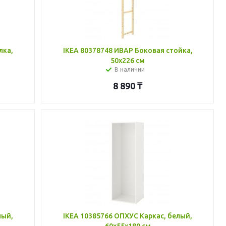
лка,
IKEA 80378748 ИВАР Боковая стойка,
50x226 см
В наличии
8 890
₸
лый,
IKEA 10385766 ОПХУС Каркас, белый,