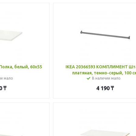
Полка, белый, 60x55
IKEA 20366593 КОМПЛИМЕНТ Шт
м
платяная, темно-серый, 100 с
ии мало
В наличии мало
0
₸
4 190
₸