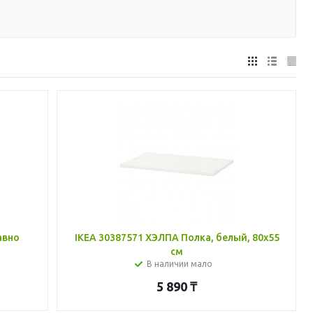
авно
IKEA 30387571 ХЭЛПА Полка, белый, 80x55
см
В наличии мало
5 890
₸