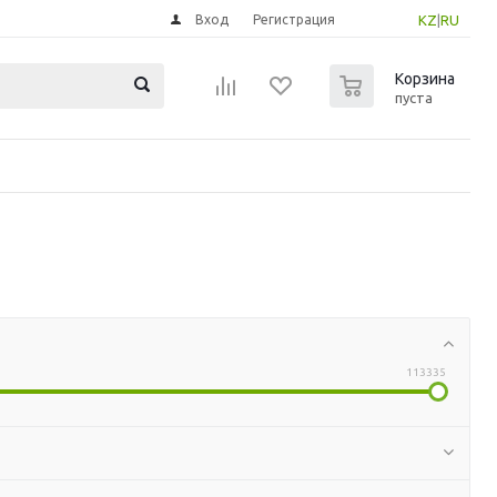
Вход
Регистрация
KZ
|
RU
0
Корзина
пуста
113335