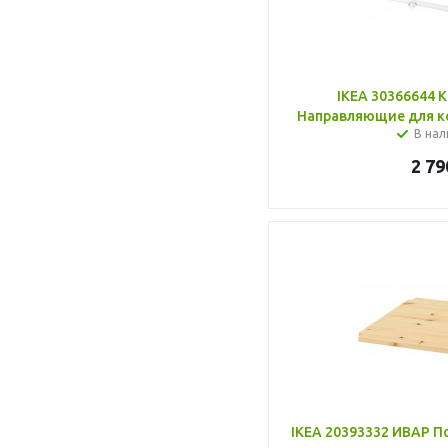
IKEA 3036664
Направляющие для ко
В нал
2 79
IKEA 20393332 ИВАР По