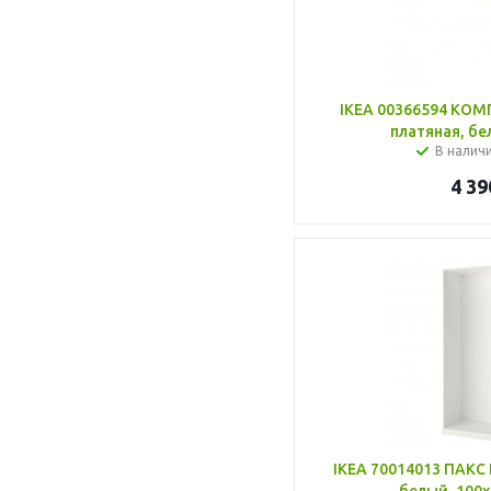
IKEA 00366594 КО
платяная, бе
В налич
4 39
IKEA 70014013 ПАКС 