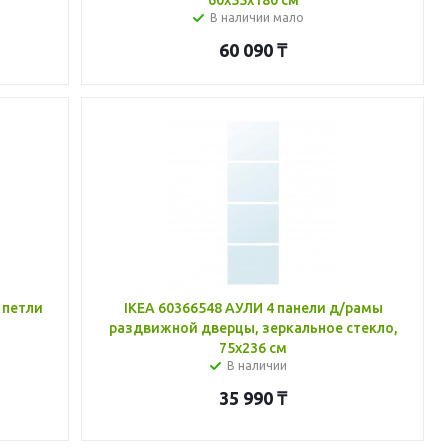
60x55x180 см
В наличии мало
60 090
₸
 петли
IKEA 60366548 АУЛИ 4 панели д/рамы
раздвижной дверцы, зеркальное стекло,
75x236 см
В наличии
35 990
₸