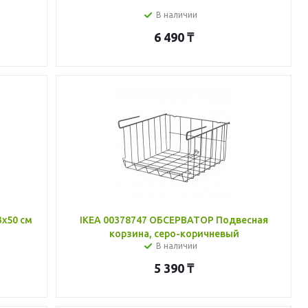
В наличии
6 490
₸
3x50 см
IKEA 00378747 ОБСЕРВАТОР Подвесная
корзина, серо-коричневый
В наличии
5 390
₸