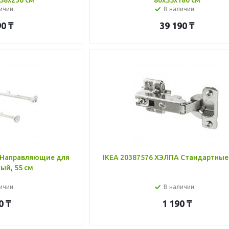
58x236 см
80x55x180 см
ичии
В наличии
90
₸
39 190
₸
 Направляющие для
IKEA 20387576 ХЭЛПА Стандартные
ый, 55 см
ичии
В наличии
0
₸
1 190
₸