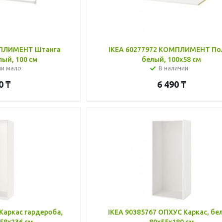
МПЛИМЕНТ Штанга
IKEA 60277972 КОМПЛИМЕНТ По
лый, 100 см
белый, 100x58 см
ии мало
В наличии
0
₸
6 490
₸
Каркас гардероба,
IKEA 90385767 ОПХУС Каркас, бе