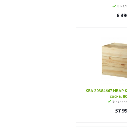
В нал
6 49
IKEA 20384667 ИВАР 
сосна, 8
В налич
57 9