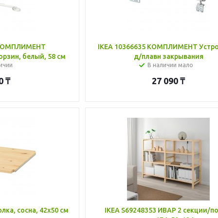
4 КОМПЛИМЕНТ
IKEA 10366635 КОМПЛИМЕНТ Устр
рзин, белый, 58 см
д/плавн закрывания
ичии
В наличии мало
0
₸
27 090
₸
лка, сосна, 42x50 см
IKEA S69248353 ИВАР 2 секции/по