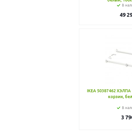
белый, 100x
В нал
49 2
IKEA 50387462 ХЭЛПА
корзин, бел
В нал
3 79