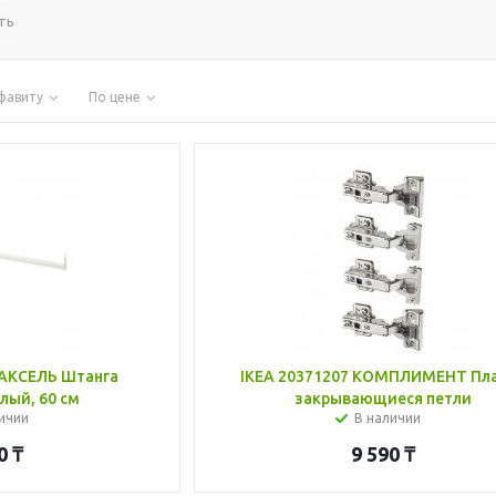
ть
фавиту
По цене
ОАКСЕЛЬ Штанга
IKEA 20371207 КОМПЛИМЕНТ Пл
лый, 60 см
закрывающиеся петли
ичии
В наличии
0
₸
9 590
₸