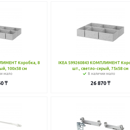
ЛИМЕНТ Коробка, 8
IKEA S99260843 КОМПЛИМЕНТ Коро
ый, 100x58 см
шт., светло-серый, 75x58 см
ии мало
В наличии мало
60
₸
26 870
₸