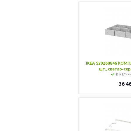
IKEA S29260846 КОМП
шт., светло-сер
В налич
36 4