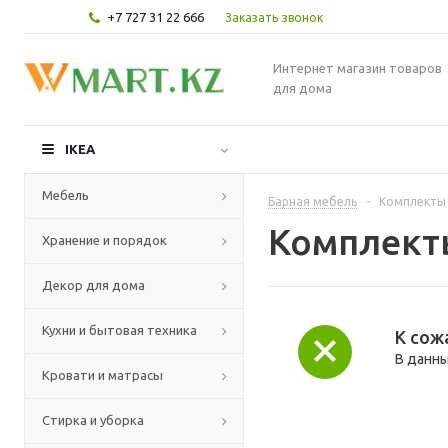
+7 727 31 22 666
Заказать звонок
Интернет магазин товаров
для дома
IKEA
Мебель
Барная мебель
-
Комплекты
Комплект
Хранение и порядок
Декор для дома
Кухни и бытовая техника
К сож
В данны
Кровати и матрасы
Стирка и уборка