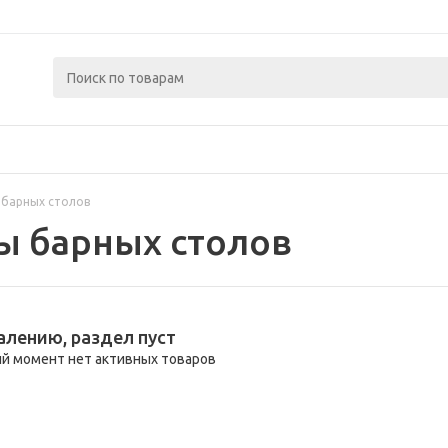
 барных столов
ы барных столов
алению, раздел пуст
й момент нет активных товаров