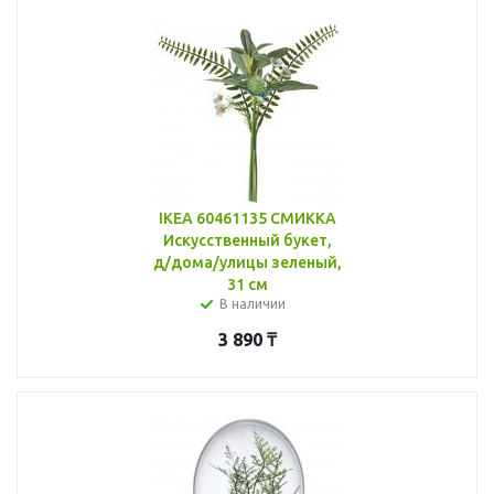
IKEA 60461135 СМИККА
Искусственный букет,
д/дома/улицы зеленый,
31 см
В наличии
3 890
₸