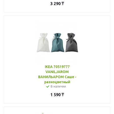
3 290
₸
IKEA 70519777
VANILJAROM
ВАНИЛЬАРОМ Саше -
разноцветный
В наличии
1 590
₸