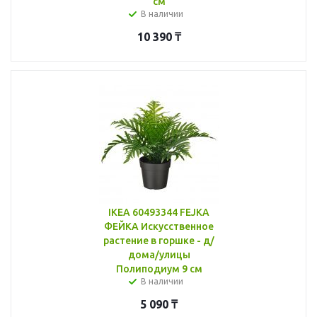
см
В наличии
10 390
₸
IKEA 60493344 FEJKA
ФЕЙКА Искусственное
растение в горшке - д/
дома/улицы
Полиподиум 9 см
В наличии
5 090
₸