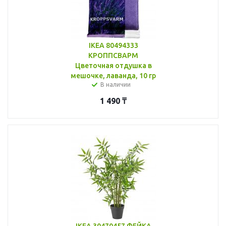
IKEA 80494333
КРОППСВАРМ
Цветочная отдушка в
мешочке, лаванда, 10 гр
В наличии
1 490
₸
IKEA 30470457 ФЕЙКА